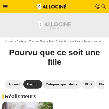
profil
menu
search
Accueil
Cinéma
Tous les films
Films Comédie dramatique
Pourvu que ce soit une fille
Pourvu que ce soit une
fille
Accueil
Casting
Critiques spectateurs
VOD
Photo
Réalisateurs