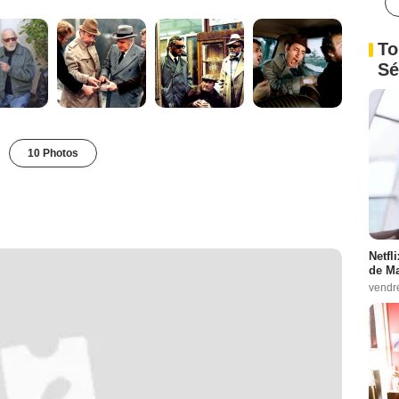
To
Sé
10 Photos
Netfl
de Ma
vendr