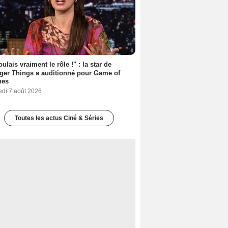
oulais vraiment le rôle !" : la star de
ger Things a auditionné pour Game of
nes
edi 7 août 2026
Toutes les actus Ciné & Séries