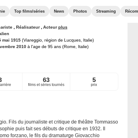
hie
Top films/séries
News
Photos
Streaming
Récom
ariste
,
Réalisateur
,
Acteur
plus
alien
5 mai 1915
(Viareggio, région de Lucques, Italie)
ovembre 2010
à l'age de 95 ans (Rome, Italie)
3
63
5
arrière
films et séries tournés
prix
io. Fils du journaliste et critique de théâtre Tommasso
losophie puis fait ses débuts de critique en 1932. Il
como forzano, le fils du dramaturge Giovacchio