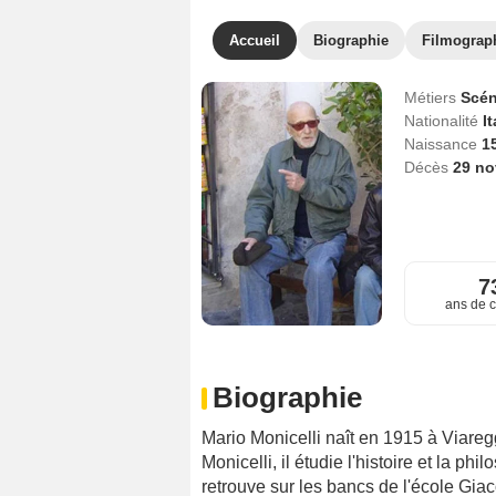
Accueil
Biographie
Filmograp
Métiers
Scén
Nationalité
It
Naissance
1
Décès
29 n
7
ans de c
Biographie
Mario Monicelli naît en 1915 à Viaregg
Monicelli, il étudie l'histoire et la phi
retrouve sur les bancs de l'école Gia