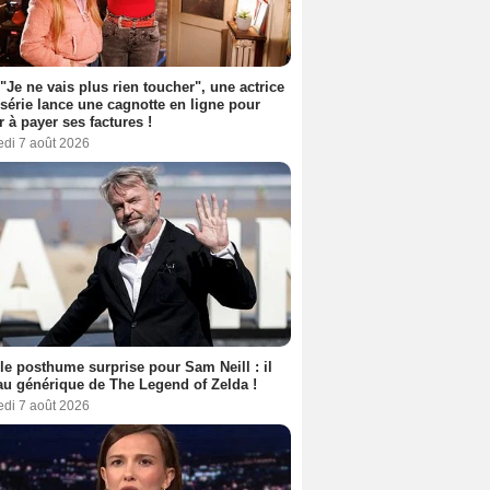
 "Je ne vais plus rien toucher", une actrice
 série lance une cagnotte en ligne pour
er à payer ses factures !
edi 7 août 2026
le posthume surprise pour Sam Neill : il
au générique de The Legend of Zelda !
edi 7 août 2026