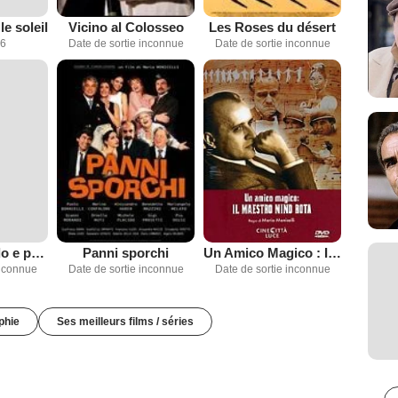
e soleil
Vicino al Colosseo
Les Roses du désert
56
Date de sortie inconnue
Date de sortie inconnue
Un Altro mondo e possibile
Panni sporchi
Un Amico Magico : Il Maestro Nino Rota
inconnue
Date de sortie inconnue
Date de sortie inconnue
phie
Ses meilleurs films / séries