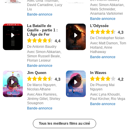
Avec Uma Thurman,
David Carradine, Lucy
Avec Simon Abkarian,
Liu
Niels Schneider,
Anamaria Vartolomei
Bande-annonce
Bande-annonce
La Bataille de
L'Odyssée
Gaulle - partie 1 :
4,3
L'Âge de Fer
De Christopher Nolan
4,4
Avec Matt Damon, Tom
De Antonin Baudry
Holland, Anne
Avec Simon Abkarian,
Hathaway
Simon Russell Beale,
Bande-annonce
Florian Lesieur
Bande-annonce
Jim Queen
In Waves
4,3
4,2
De Marco Nguyen,
De Phuong Mai
Nicolas Athane
Nguyen
Avec Alex Ramires,
Avec Lyna Khoudri,
Jérémy Gillet, Shirley
Paul Kircher, Rio Vega
Souagnon
Bande-annonce
Bande-annonce
Tous les meilleurs films au ciné