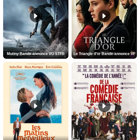
Mutiny Bande-annonce VO STFR
Le Triangle d'or Bande-annonce VF