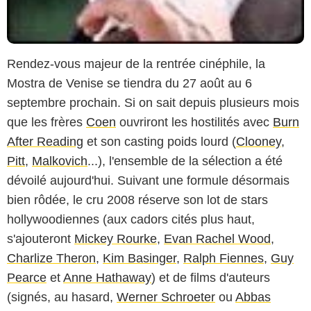
Rendez-vous majeur de la rentrée cinéphile, la
Mostra de Venise se tiendra du 27 août au 6
septembre prochain. Si on sait depuis plusieurs mois
que les frères
Coen
ouvriront les hostilités avec
Burn
After Reading
et son casting poids lourd (
Clooney
,
Pitt
,
Malkovich
...), l'ensemble de la sélection a été
dévoilé aujourd'hui. Suivant une formule désormais
bien rôdée, le cru 2008 réserve son lot de stars
hollywoodiennes (aux cadors cités plus haut,
s'ajouteront
Mickey Rourke
,
Evan Rachel Wood
,
Charlize Theron
,
Kim Basinger
,
Ralph Fiennes
,
Guy
Pearce
et
Anne Hathaway
) et de films d'auteurs
(signés, au hasard,
Werner Schroeter
ou
Abbas