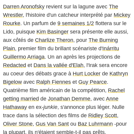
Darren Aronofsky
revient sur la lagune avec
The
Wrestler
, l'histoire d'un catcheur interprété par
Mickey
Rourke
. Un parfum de
9 semaines 1/2
flottera sur le
Lido, puisque
Kim Basinger
sera présente elle aussi,
aux côtés de
Charlize Theron
, pour
The Burning
Plain
, premier film du brillant scénariste d'
Inárritu
Guillermo Arriaga
. Un an après les projections de
Redacted
et
Dans la vallée d'Elah
, l'Irak sera encore
au coeur des débats grace à
Hurt Locker
de
Kathryn
Bigelow
avec
Ralph Fiennes
et
Guy Pearce
.
Quatrième film américain de la compétition,
Rachel
getting married
de
Jonathan Demme
, avec
Anne
Hathaway
en ex-
junkie
, s'annonce plus léger. Nulle
trace dans la sélection des films de
Ridley Scott
,
Oliver Stone
,
Gus Van Sant
ou
Baz Luhrmann
-pour
la plupart, ils n'étaient semble-t-il pas prêts.