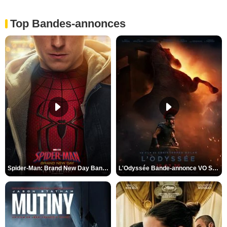
Top Bandes-annonces
Spider-Man: Brand New Day Bande-annonce VO STFR
L'Odyssée Bande-annonce VO STFR