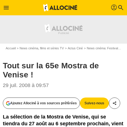
profil
menu
search
Accueil
News cinéma, films et séries TV
Actus Ciné
News cinéma: Festivals
To
Tout sur la 65e Mostra de
Venise !
29 juil. 2008 à 09:57
Ajoutez Allociné à vos sources préférées
Suivez-nous
Partag
La sélection de la Mostra de Venise, qui se
tiendra du 27 août au 6 septembre prochain, vient