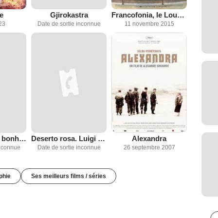
e
Gjirokastra
Francofonia, le Louvre sous l’Occupation
23
Date de sortie inconnue
11 novembre 2015
Il nous faut du bonheur
Deserto rosa. Luigi Ghirri
Alexandra
inconnue
Date de sortie inconnue
26 septembre 2007
phie
Ses meilleurs films / séries