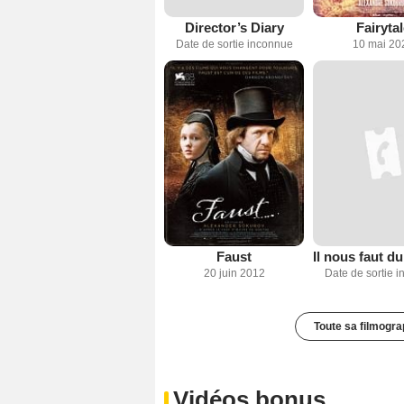
Director’s Diary
Fairytal
Date de sortie inconnue
10 mai 20
Faust
20 juin 2012
Date de sortie 
Toute sa filmogra
Vidéos bonus