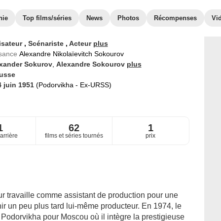
hie
Top films/séries
News
Photos
Récompenses
Vi
isateur
,
Scénariste
,
Acteur
plus
ssance
Alexandre Nikolaïevitch Sokourov
xander Sokurov
,
Alexandre Sokourov
plus
usse
4 juin 1951
(Podorvikha - Ex-URSS)
1
62
1
arrière
films et séries tournés
prix
eur travaille comme assistant de production pour une
ir un peu plus tard lui-même producteur. En 1974, le
 Podorvikha pour Moscou où il intègre la prestigieuse