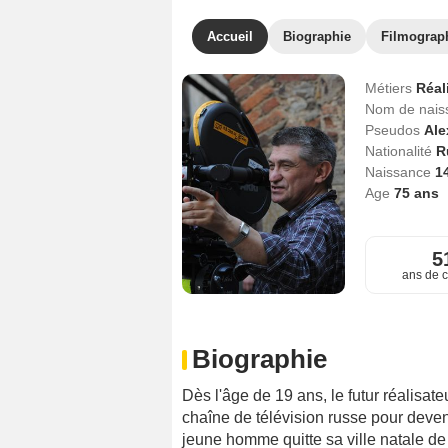
Accueil
Biographie
Filmograp
Métiers
Réal
Nom de nai
Pseudos
Ale
Nationalité
R
Naissance
1
Age
75
ans
5
ans de c
Biographie
Dès l'âge de 19 ans, le futur réalisat
chaîne de télévision russe pour deven
jeune homme quitte sa ville natale de