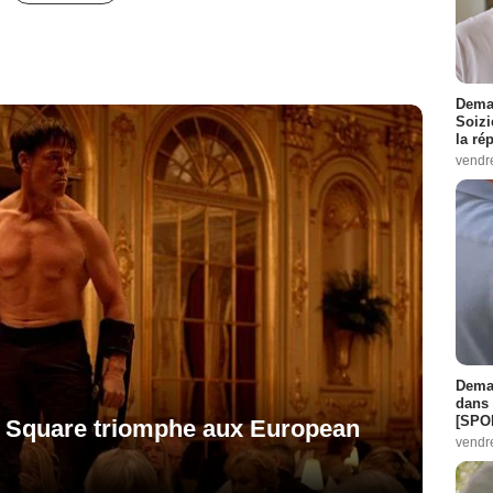
Demai
Soizi
la ré
vendr
Demai
dans 
[SPO
e Square triomphe aux European
vendr