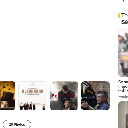
To
Sé
Ce so
Impos
thrill
vendr
26 Photos