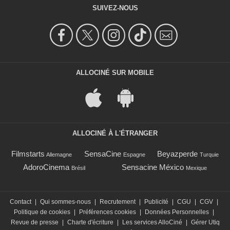
SUIVEZ-NOUS
ALLOCINÉ SUR MOBILE
ALLOCINÉ À L'ÉTRANGER
Filmstarts
SensaCine
Beyazperde
Allemagne
Espagne
Turquie
AdoroCinema
Sensacine México
Brésil
Mexique
Contact
|
Qui sommes-nous
|
Recrutement
|
Publicité
|
CGU
|
CGV
|
Politique de cookies
|
Préférences cookies
|
Données Personnelles
|
Revue de presse
|
Charte d'écriture
|
Les services AlloCiné
|
Gérer Utiq