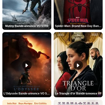
Mutiny Bande-annonce VO STFR
Spider-Man: Brand New Day Bande-annonce VO STFR
L'Odyssée Bande-annonce VO STFR
Le Triangle d'or Bande-annonce VF