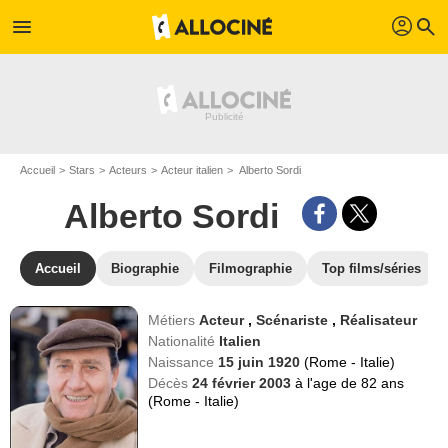
profil
menu
search
Accueil
Stars
Acteurs
Acteur italien
Alberto Sordi
Alberto Sordi
Accueil
Biographie
Filmographie
Top films/séries
Métiers
Acteur
,
Scénariste
,
Réalisateur
Nationalité
Italien
Naissance
15 juin 1920
(Rome - Italie)
Décès
24 février 2003
à l'age de 82 ans
(Rome - Italie)