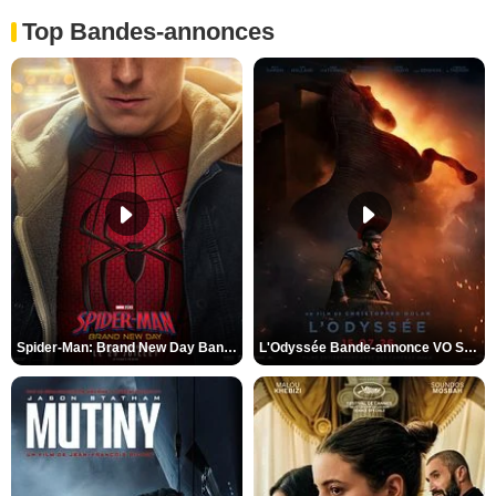
Top Bandes-annonces
Spider-Man: Brand New Day Bande-annonce VO STFR
L'Odyssée Bande-annonce VO STFR