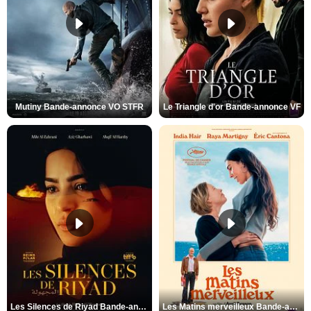
Mutiny Bande-annonce VO STFR
Le Triangle d'or Bande-annonce VF
Les Silences de Riyad Bande-annonce VO STFR
Les Matins merveilleux Bande-annonce VF