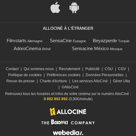
ALLOCINÉ À L'ÉTRANGER
Filmstarts
SensaCine
Beyazperde
Allemagne
Espagne
Turquie
AdoroCinema
Sensacine México
Brésil
Mexique
Contact
|
Qui sommes-nous
|
Recrutement
|
Publicité
|
CGU
|
CGV
|
Politique de cookies
|
Préférences cookies
|
Données Personnelles
|
Revue de presse
|
Charte d'écriture
|
Les services AlloCiné
|
Gérer Utiq
|
©AlloCiné
Retrouvez tous les horaires et infos de votre cinéma sur le numéro AlloCiné :
0 892 892 892
(0,90€/minute)