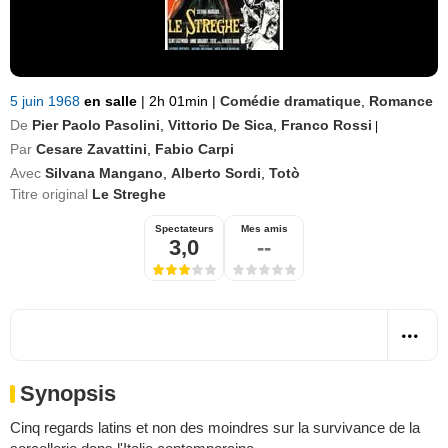
5 juin 1968
en salle
|
2h 01min
|
Comédie dramatique
,
Romance
De
Pier Paolo Pasolini
,
Vittorio De Sica
,
Franco Rossi
|
Par
Cesare Zavattini
,
Fabio Carpi
Avec
Silvana Mangano
,
Alberto Sordi
,
Totò
Titre original
Le Streghe
Spectateurs
Mes amis
3,0
--
Synopsis
Cinq regards latins et non des moindres sur la survivance de la