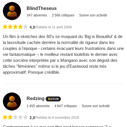
BlindTheseus
347 abonnés
2 566 critiques
Suivre son activité
4,0
Publiée le 11 avril 2009
Un film à sketches des 60's se moquant du 'Big is Beautiful' & de
la lasssitude cachée derrière la normalité de rigueur dans les
couples à l'époque - certains évacuant leurs frustrations dans une
vie fantasmatique -; le meilleur restant toutefois le dernier avec
cette sorcière interprètée par s.Mangano avec son dégoût des
tâches "féminines" même si le jeu d'Eastwood reste très
approximatif: Presque crédible.
Redzing
1 455 abonnés
4 947 critiques
Suivre son activité
2,0
Publiée le 4 novembre 2018
Contrairement à ce que son titre peut laisser supposer, "Le