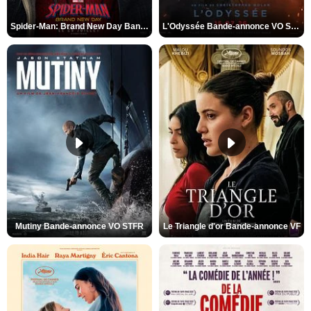
Spider-Man: Brand New Day Bande-annonce VO STFR
L'Odyssée Bande-annonce VO STFR
Mutiny Bande-annonce VO STFR
Le Triangle d'or Bande-annonce VF