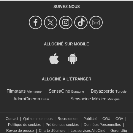
SUIVEZ-NOUS
ALLOCINÉ SUR MOBILE
ALLOCINÉ À L'ÉTRANGER
Filmstarts
SensaCine
Beyazperde
Allemagne
Espagne
Turquie
AdoroCinema
Sensacine México
Brésil
Mexique
Contact
|
Qui sommes-nous
|
Recrutement
|
Publicité
|
CGU
|
CGV
|
Politique de cookies
|
Préférences cookies
|
Données Personnelles
|
Revue de presse
|
Charte d'écriture
|
Les services AlloCiné
|
Gérer Utiq