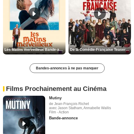
Les Matins merveilleux Bande-annonce VF
De la Comédie-Française Teaser VF
Bandes-annonces à ne pas manquer
Films Prochainement au Cinéma
Mutiny
de Jean-François Richet
avec Jason Statham, Annabelle Wallis
Film - Action
Bande-annonce