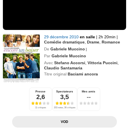
29 décembre 2010
en salle
|
2h 20min
|
Comédie dramatique
,
Drame
,
Romance
De
Gabriele Muccino
|
Par
Gabriele Muccino
Avec
Stefano Accorsi
,
Vittoria Puccini
,
Claudio Santamaria
Titre original
Baciami ancora
Presse
Spectateurs
Mes amis
2,6
3,5
--
11 critiques
203 notes, 36 critiques
VOD