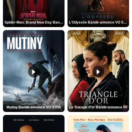
Spider-Man: Brand New Day Bande-annonce VO STFR
L'Odyssée Bande-annonce VO STFR
Mutiny Bande-annonce VO STFR
Le Triangle d'or Bande-annonce VF