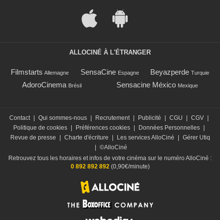
ALLOCINÉ À L'ÉTRANGER
Filmstarts
SensaCine
Beyazperde
Allemagne
Espagne
Turquie
AdoroCinema
Sensacine México
Brésil
Mexique
Contact
|
Qui sommes-nous
|
Recrutement
|
Publicité
|
CGU
|
CGV
|
Politique de cookies
|
Préférences cookies
|
Données Personnelles
|
Revue de presse
|
Charte d'écriture
|
Les services AlloCiné
|
Gérer Utiq
|
©AlloCiné
Retrouvez tous les horaires et infos de votre cinéma sur le numéro AlloCiné :
0 892 892 892
(0,90€/minute)