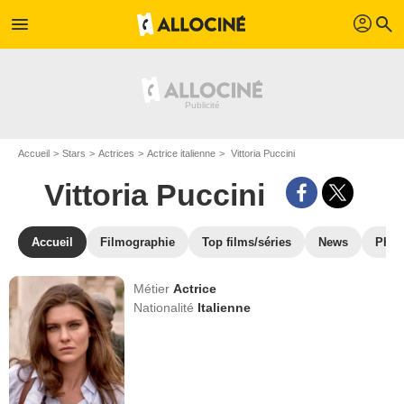
profil
menu
search
Accueil
Stars
Actrices
Actrice italienne
Vittoria Puccini
Vittoria Puccini
Accueil
Filmographie
Top films/séries
News
Phot
Métier
Actrice
Nationalité
Italienne