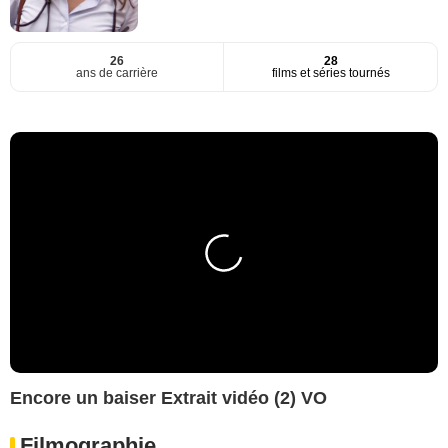
26
28
ans de carrière
films et séries tournés
Encore un baiser Extrait vidéo (2) VO
Filmographie