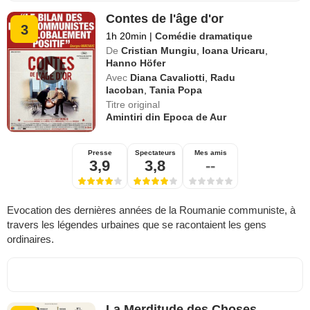
Contes de l'âge d'or
3
1h 20min
|
Comédie dramatique
De
Cristian Mungiu
,
Ioana Uricaru
,
Hanno Höfer
Avec
Diana Cavaliotti
,
Radu
Iacoban
,
Tania Popa
Titre original
Amintiri din Epoca de Aur
Presse
Spectateurs
Mes amis
3,9
3,8
--
Evocation des dernières années de la Roumanie communiste, à
travers les légendes urbaines que se racontaient les gens
ordinaires.
La Merditude des Choses