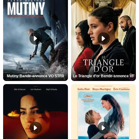
Mutiny Bande-annonce VO STFR
Le Triangle d'or Bande-annonce VF