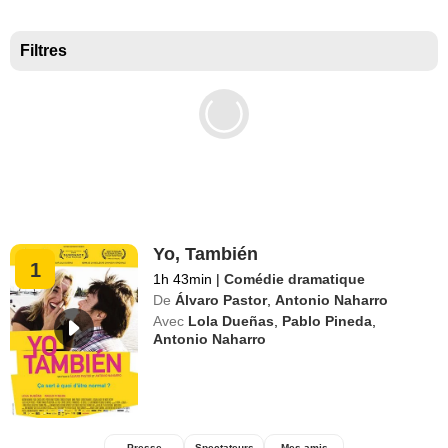
Meilleurs documentaires selon la presse
Filtres
Yo, También
1
1h 43min
|
Comédie dramatique
De
Álvaro Pastor
,
Antonio Naharro
Avec
Lola Dueñas
,
Pablo Pineda
,
Antonio Naharro
Presse
Spectateurs
Mes amis