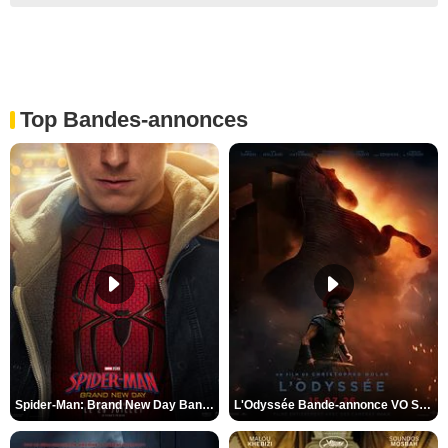
Top Bandes-annonces
Spider-Man: Brand New Day Bande-annonce VO STFR
L'Odyssée Bande-annonce VO STFR