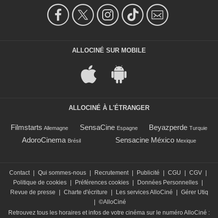
ALLOCINÉ SUR MOBILE
ALLOCINÉ À L'ÉTRANGER
Filmstarts
SensaCine
Beyazperde
Allemagne
Espagne
Turquie
AdoroCinema
Sensacine México
Brésil
Mexique
Contact
|
Qui sommes-nous
|
Recrutement
|
Publicité
|
CGU
|
CGV
|
Politique de cookies
|
Préférences cookies
|
Données Personnelles
|
Revue de presse
|
Charte d'écriture
|
Les services AlloCiné
|
Gérer Utiq
|
©AlloCiné
Retrouvez tous les horaires et infos de votre cinéma sur le numéro AlloCiné :