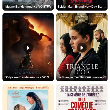
Mutiny Bande-annonce VO STFR
Spider-Man: Brand New Day Bande-annonce VO STFR
L'Odyssée Bande-annonce VO STFR
Le Triangle d'or Bande-annonce VF