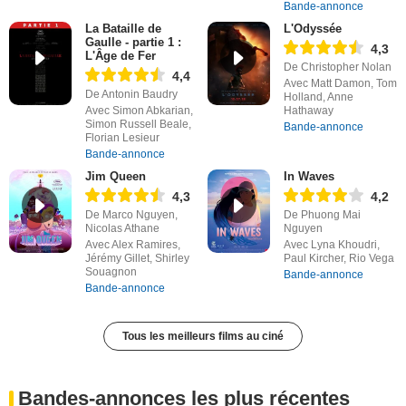
Bande-annonce
La Bataille de
L'Odyssée
Gaulle - partie 1 :
4,3
L'Âge de Fer
De Christopher Nolan
4,4
Avec Matt Damon, Tom
De Antonin Baudry
Holland, Anne
Avec Simon Abkarian,
Hathaway
Simon Russell Beale,
Bande-annonce
Florian Lesieur
Bande-annonce
Jim Queen
In Waves
4,3
4,2
De Marco Nguyen,
De Phuong Mai
Nicolas Athane
Nguyen
Avec Alex Ramires,
Avec Lyna Khoudri,
Jérémy Gillet, Shirley
Paul Kircher, Rio Vega
Souagnon
Bande-annonce
Bande-annonce
Tous les meilleurs films au ciné
Bandes-annonces les plus récentes