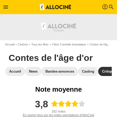
profil
menu
search
Accueil
Cinéma
Tous les films
Films Comédie dramatique
Contes de l'âge d'or
Contes de l'âge d'or
Accueil
News
Bandes-annonces
Casting
Critiques
Note moyenne
3,8
182 notes
En savoir plus sur les notes spectateurs d'AlloCiné