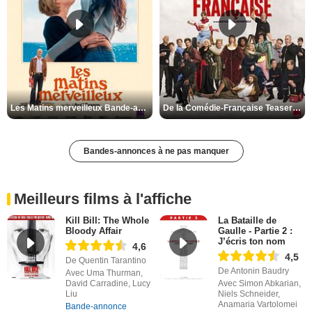
Les Matins merveilleux Bande-annonce VF
De la Comédie-Française Teaser VF
Bandes-annonces à ne pas manquer
Meilleurs films à l'affiche
Kill Bill: The Whole
La Bataille de
Bloody Affair
Gaulle - Partie 2 :
J’écris ton nom
4,6
4,5
De Quentin Tarantino
De Antonin Baudry
Avec Uma Thurman,
David Carradine, Lucy
Avec Simon Abkarian,
Liu
Niels Schneider,
Anamaria Vartolomei
Bande-annonce