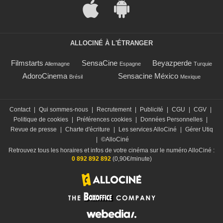
ALLOCINÉ À L'ÉTRANGER
Filmstarts
SensaCine
Beyazperde
Allemagne
Espagne
Turquie
AdoroCinema
Sensacine México
Brésil
Mexique
Contact
|
Qui sommes-nous
|
Recrutement
|
Publicité
|
CGU
|
CGV
|
Politique de cookies
|
Préférences cookies
|
Données Personnelles
|
Revue de presse
|
Charte d'écriture
|
Les services AlloCiné
|
Gérer Utiq
|
©AlloCiné
Retrouvez tous les horaires et infos de votre cinéma sur le numéro AlloCiné :
0 892 892 892
(0,90€/minute)