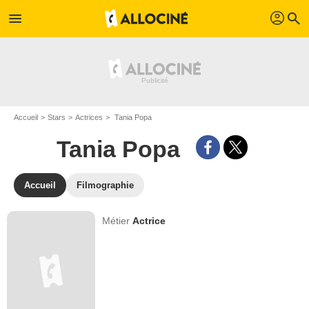
profil
menu
search
Accueil
Stars
Actrices
Tania Popa
Tania Popa
Accueil
Filmographie
Métier
Actrice