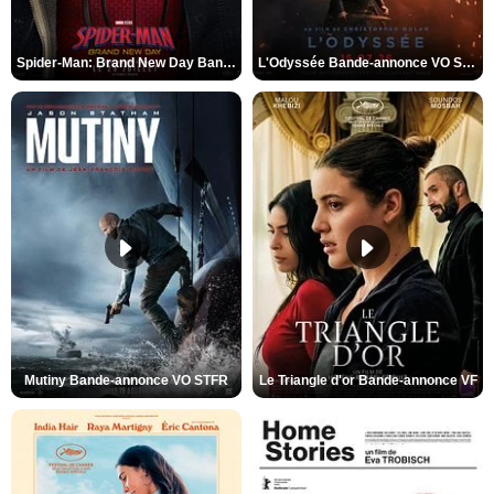
Spider-Man: Brand New Day Bande-annonce VO STFR
L'Odyssée Bande-annonce VO STFR
Mutiny Bande-annonce VO STFR
Le Triangle d'or Bande-annonce VF