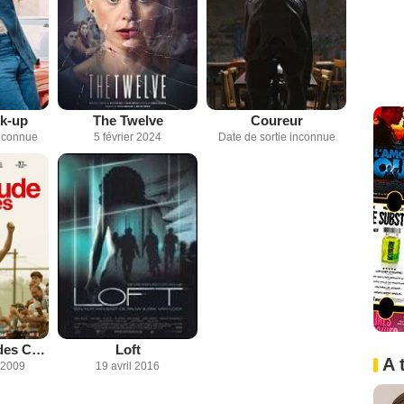
ck-up
The Twelve
Coureur
inconnue
5 février 2024
Date de sortie inconnue
La Merditude des Choses
Loft
A 
 2009
19 avril 2016