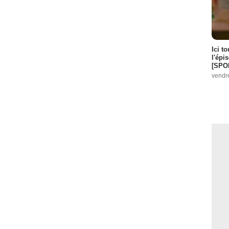
Ici t
l'épi
[SPO
vendr