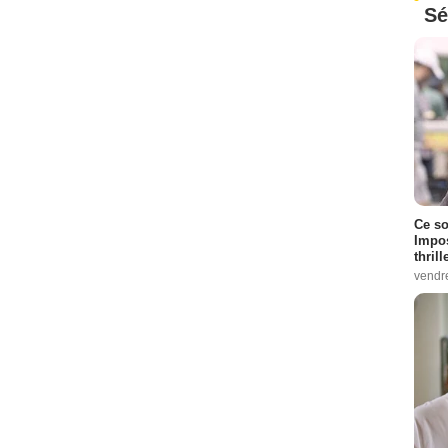
Sé
Ce so
Impos
thrill
vendr