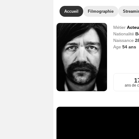
Accueil
Filmographie
Streami
Métier
Acteu
Nationalité
B
Naissance
28
Age
54
ans
1
ans de c