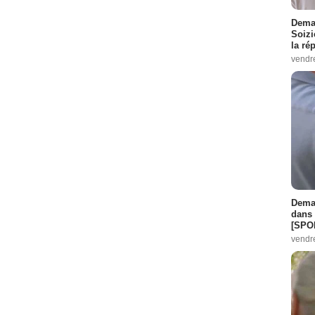
Demai
Soizi
la ré
vendr
Demai
dans 
[SPO
vendr