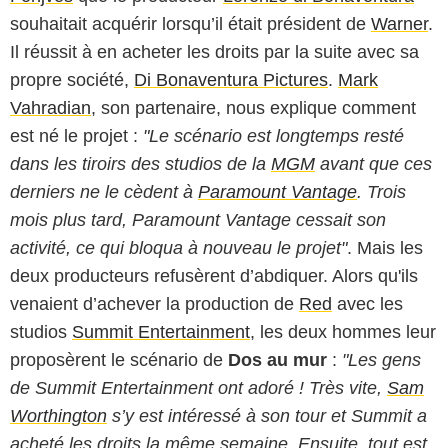
souhaitait acquérir lorsqu’il était président de
Warner
.
Il réussit à en acheter les droits par la suite avec sa
propre société,
Di Bonaventura Pictures
.
Mark
Vahradian
, son partenaire, nous explique comment
est né le projet :
"Le scénario est longtemps resté
dans les tiroirs des studios de la
MGM
avant que ces
derniers ne le cèdent à
Paramount Vantage
. Trois
mois plus tard, Paramount Vantage cessait son
activité, ce qui bloqua à nouveau le projet"
. Mais les
deux producteurs refusèrent d’abdiquer. Alors qu'ils
venaient d’achever la production de
Red
avec les
studios
Summit Entertainment
, les deux hommes leur
proposèrent le scénario de
Dos au mur
:
"Les gens
de Summit Entertainment ont adoré ! Très vite,
Sam
Worthington
s’y est intéressé à son tour et Summit a
acheté les droits la même semaine. Ensuite, tout est