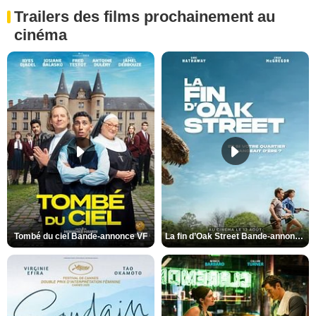
Trailers des films prochainement au
cinéma
Tombé du ciel Bande-annonce VF
La fin d’Oak Street Bande-annonce VO STFR