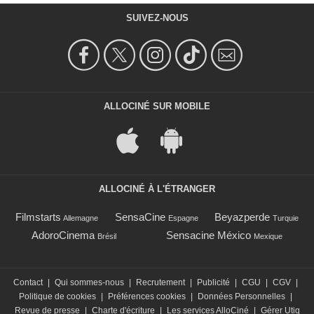
SUIVEZ-NOUS
ALLOCINÉ SUR MOBILE
ALLOCINÉ À L'ÉTRANGER
Filmstarts
SensaCine
Beyazperde
Allemagne
Espagne
Turquie
AdoroCinema
Sensacine México
Brésil
Mexique
Contact
|
Qui sommes-nous
|
Recrutement
|
Publicité
|
CGU
|
CGV
|
Politique de cookies
|
Préférences cookies
|
Données Personnelles
|
Revue de presse
|
Charte d'écriture
|
Les services AlloCiné
|
Gérer Utiq