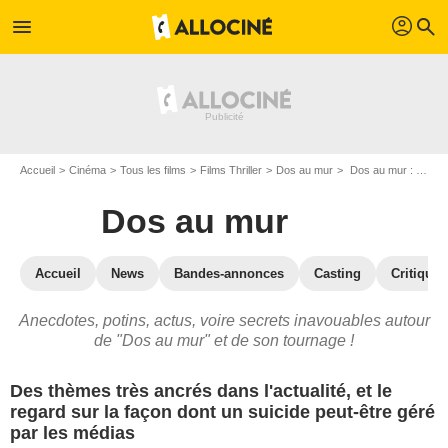
profil
menu
search
Accueil
Cinéma
Tous les films
Films Thriller
Dos au mur
Dos au mur : les secrets du tournage
Dos au mur
Accueil
News
Bandes-annonces
Casting
Critiques
Anecdotes, potins, actus, voire secrets inavouables autour
de "Dos au mur" et de son tournage !
Des thèmes très ancrés dans l'actualité, et le
regard sur la façon dont un suicide peut-être géré
par les médias