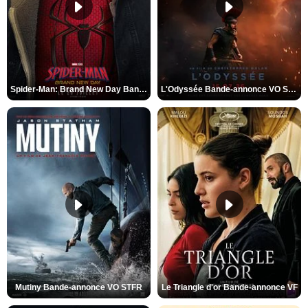
Spider-Man: Brand New Day Bande-annonce VO STFR
L'Odyssée Bande-annonce VO STFR
Mutiny Bande-annonce VO STFR
Le Triangle d'or Bande-annonce VF