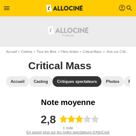
profil
menu
search
Accueil
Cinéma
Tous les films
Films Action
Critical Mass
Avis sur Critical Mass
Critical Mass
Accueil
Casting
Critiques spectateurs
Photos
Film
Note moyenne
2,8
1 note
En savoir plus sur les notes spectateurs d'AlloCiné