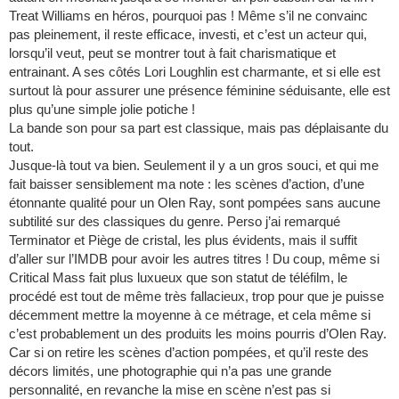
Treat Williams en héros, pourquoi pas ! Même s’il ne convainc
pas pleinement, il reste efficace, investi, et c’est un acteur qui,
lorsqu’il veut, peut se montrer tout à fait charismatique et
entrainant. A ses côtés Lori Loughlin est charmante, et si elle est
surtout là pour assurer une présence féminine séduisante, elle est
plus qu’une simple jolie potiche !
La bande son pour sa part est classique, mais pas déplaisante du
tout.
Jusque-là tout va bien. Seulement il y a un gros souci, et qui me
fait baisser sensiblement ma note : les scènes d’action, d’une
étonnante qualité pour un Olen Ray, sont pompées sans aucune
subtilité sur des classiques du genre. Perso j’ai remarqué
Terminator et Piège de cristal, les plus évidents, mais il suffit
d’aller sur l’IMDB pour avoir les autres titres ! Du coup, même si
Critical Mass fait plus luxueux que son statut de téléfilm, le
procédé est tout de même très fallacieux, trop pour que je puisse
décemment mettre la moyenne à ce métrage, et cela même si
c’est probablement un des produits les moins pourris d’Olen Ray.
Car si on retire les scènes d’action pompées, et qu’il reste des
décors limités, une photographie qui n’a pas une grande
personnalité, en revanche la mise en scène n’est pas si