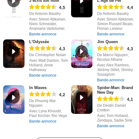
J’écris ton nom
L'Âge de Fer
4,5
4,4
De Antonin Baudry
De Antonin Baudry
Avec Simon Abkarian,
Avec Simon Abkarian,
Niels Schneider,
Simon Russell Beale,
Anamaria Vartolomei
Florian Lesieur
Bande-annonce
Bande-annonce
L'Odyssée
Jim Queen
4,3
4,3
De Christopher Nolan
De Marco Nguyen,
Nicolas Athane
Avec Matt Damon, Tom
Holland, Anne
Avec Alex Ramires,
Hathaway
Jérémy Gillet, Shirley
Souagnon
Bande-annonce
Bande-annonce
In Waves
Spider-Man: Brand
New Day
4,2
4,1
De Phuong Mai
Nguyen
De Destin Daniel
Cretton
Avec Lyna Khoudri,
Paul Kircher, Rio Vega
Avec Tom Holland,
Zendaya, Sadie Sink
Bande-annonce
Bande-annonce