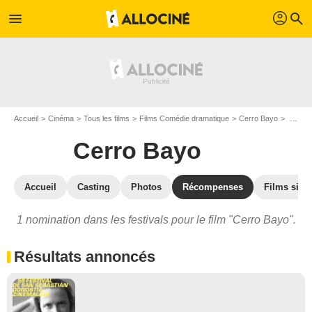
profil
menu
search
Accueil
Cinéma
Tous les films
Films Comédie dramatique
Cerro Bayo
Prix et nominations pour Cerro Bayo
Cerro Bayo
Accueil
Casting
Photos
Récompenses
Films simil
1 nomination dans les festivals pour le film "Cerro Bayo".
Résultats annoncés