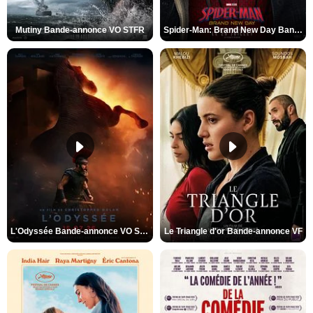
Mutiny Bande-annonce VO STFR
Spider-Man: Brand New Day Bande-annonce VO STFR
L'Odyssée Bande-annonce VO STFR
Le Triangle d'or Bande-annonce VF