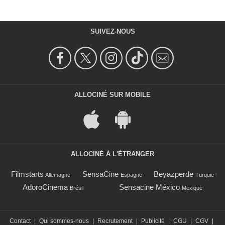
SUIVEZ-NOUS
ALLOCINÉ SUR MOBILE
ALLOCINÉ À L'ÉTRANGER
Filmstarts
SensaCine
Beyazperde
Allemagne
Espagne
Turquie
AdoroCinema
Sensacine México
Brésil
Mexique
Contact
|
Qui sommes-nous
|
Recrutement
|
Publicité
|
CGU
|
CGV
|