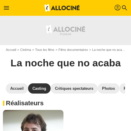
profil
menu
search
Accueil
Cinéma
Tous les films
Films documentaires
La noche que no acaba
La noche que no acaba
Accueil
Casting
Critiques spectateurs
Photos
Réc
Réalisateurs