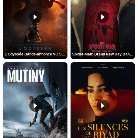
L'Odyssée Bande-annonce VO STFR
Spider-Man: Brand New Day Bande-annonce VO STFR