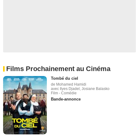
Films Prochainement au Cinéma
Tombé du ciel
de Mohamed Hamidi
avec Ilyes Djadel, Josiane Balasko
Film - Comédie
Bande-annonce