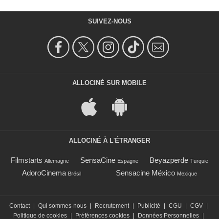
SUIVEZ-NOUS
ALLOCINÉ SUR MOBILE
ALLOCINÉ À L'ÉTRANGER
Filmstarts
SensaCine
Beyazperde
Allemagne
Espagne
Turquie
AdoroCinema
Sensacine México
Brésil
Mexique
Contact
|
Qui sommes-nous
|
Recrutement
|
Publicité
|
CGU
|
CGV
|
Politique de cookies
|
Préférences cookies
|
Données Personnelles
|