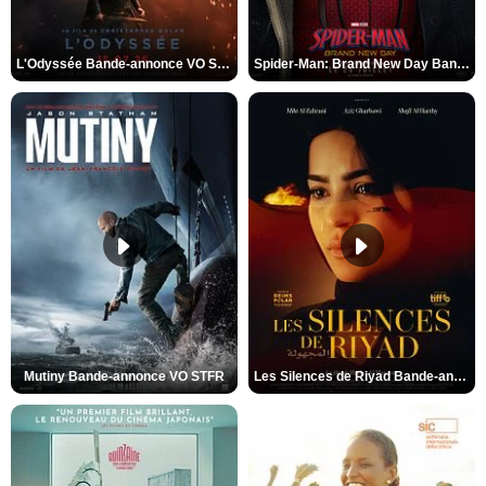
L'Odyssée Bande-annonce VO STFR
Spider-Man: Brand New Day Bande-annonce VO STFR
Mutiny Bande-annonce VO STFR
Les Silences de Riyad Bande-annonce VO STFR