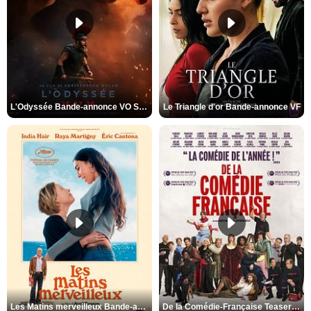
L'Odyssée Bande-annonce VO STFR
Le Triangle d'or Bande-annonce VF
Les Matins merveilleux Bande-annonce VF
De la Comédie-Française Teaser VF