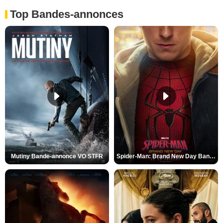
Top Bandes-annonces
Mutiny Bande-annonce VO STFR
Spider-Man: Brand New Day Bande-annonce VO STFR