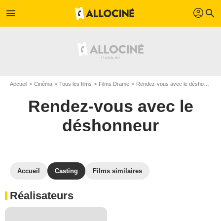
profil
menu
search
Accueil
Cinéma
Tous les films
Films Drame
Rendez-vous avec le déshonneur
Rendez-vous avec le
déshonneur
Accueil
Casting
Films similaires
Réalisateurs