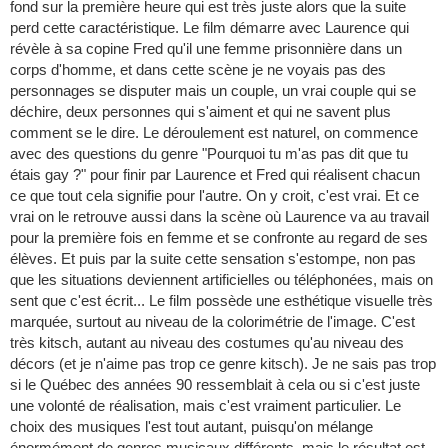
fond sur la première heure qui est très juste alors que la suite
perd cette caractéristique. Le film démarre avec Laurence qui
révèle à sa copine Fred qu'il une femme prisonnière dans un
corps d'homme, et dans cette scène je ne voyais pas des
personnages se disputer mais un couple, un vrai couple qui se
déchire, deux personnes qui s'aiment et qui ne savent plus
comment se le dire. Le déroulement est naturel, on commence
avec des questions du genre "Pourquoi tu m'as pas dit que tu
étais gay ?" pour finir par Laurence et Fred qui réalisent chacun
ce que tout cela signifie pour l'autre. On y croit, c'est vrai. Et ce
vrai on le retrouve aussi dans la scène où Laurence va au travail
pour la première fois en femme et se confronte au regard de ses
élèves. Et puis par la suite cette sensation s'estompe, non pas
que les situations deviennent artificielles ou téléphonées, mais on
sent que c'est écrit... Le film possède une esthétique visuelle très
marquée, surtout au niveau de la colorimétrie de l'image. C'est
très kitsch, autant au niveau des costumes qu'au niveau des
décors (et je n'aime pas trop ce genre kitsch). Je ne sais pas trop
si le Québec des années 90 ressemblait à cela ou si c'est juste
une volonté de réalisation, mais c'est vraiment particulier. Le
choix des musiques l'est tout autant, puisqu'on mélange
énormément de genres musicaux différents, mais le résultat est