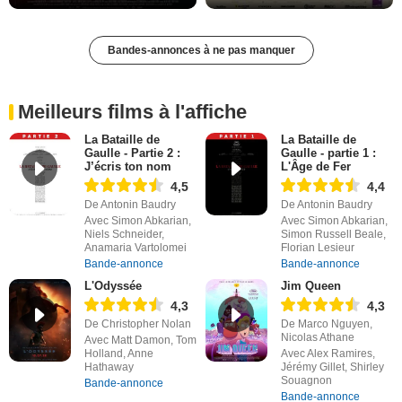
Bandes-annonces à ne pas manquer
Meilleurs films à l'affiche
La Bataille de
La Bataille de
Gaulle - Partie 2 :
Gaulle - partie 1 :
J’écris ton nom
L'Âge de Fer
4,5
4,4
De Antonin Baudry
De Antonin Baudry
Avec Simon Abkarian,
Avec Simon Abkarian,
Niels Schneider,
Simon Russell Beale,
Anamaria Vartolomei
Florian Lesieur
Bande-annonce
Bande-annonce
L'Odyssée
Jim Queen
4,3
4,3
De Christopher Nolan
De Marco Nguyen,
Nicolas Athane
Avec Matt Damon, Tom
Holland, Anne
Avec Alex Ramires,
Hathaway
Jérémy Gillet, Shirley
Souagnon
Bande-annonce
Bande-annonce