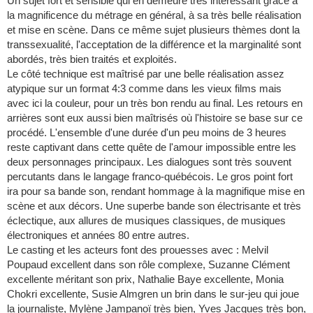
Un sujet fort et sensible qui en demeure très intéressant grâce à
la magnificence du métrage en général, à sa très belle réalisation
et mise en scène. Dans ce même sujet plusieurs thèmes dont la
transsexualité, l'acceptation de la différence et la marginalité sont
abordés, très bien traités et exploités.
Le côté technique est maîtrisé par une belle réalisation assez
atypique sur un format 4:3 comme dans les vieux films mais
avec ici la couleur, pour un très bon rendu au final. Les retours en
arrières sont eux aussi bien maîtrisés où l'histoire se base sur ce
procédé. L'ensemble d'une durée d'un peu moins de 3 heures
reste captivant dans cette quête de l'amour impossible entre les
deux personnages principaux. Les dialogues sont très souvent
percutants dans le langage franco-québécois. Le gros point fort
ira pour sa bande son, rendant hommage à la magnifique mise en
scène et aux décors. Une superbe bande son électrisante et très
éclectique, aux allures de musiques classiques, de musiques
électroniques et années 80 entre autres.
Le casting et les acteurs font des prouesses avec : Melvil
Poupaud excellent dans son rôle complexe, Suzanne Clément
excellente méritant son prix, Nathalie Baye excellente, Monia
Chokri excellente, Susie Almgren un brin dans le sur-jeu qui joue
la journaliste, Mylène Jampanoï très bien, Yves Jacques très bon,