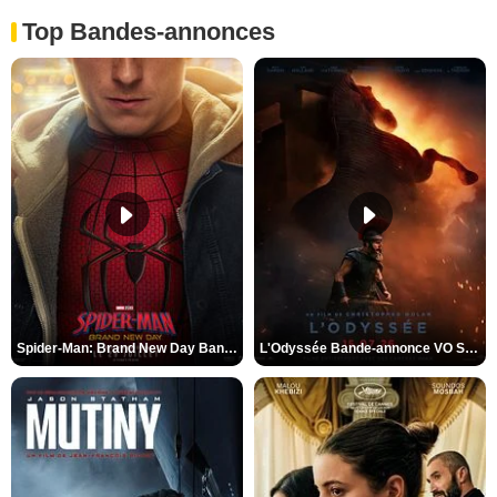
Top Bandes-annonces
Spider-Man: Brand New Day Bande-annonce VO STFR
L'Odyssée Bande-annonce VO STFR