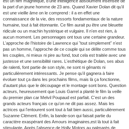
est un film magnifique, d'une intelligence absolument insensée de
la part d'un jeune homme de 23 ans. Quand Xavier Dolan dit qu'il
est une vieille âme on le comprend : il a en effet une
connaissance de la vie, des ressorts fondamentaux de la nature
humaine, tout à fait étonnante. Ce film aurait pu être une bleuette
ridicule ou un machin hystérique et vulgaire. Il n'en est rien, à
aucun moment. Les personnages ont tous une certaine grandeur.
L'approche de l'histoire de Lawrence qui "tout simplement" n'est
pas un homme, l'approche de ce couple qui se délite comme tous
les couples, ni mieux ni pire au fond, tout cela est traitée avec une
justesse et une sensibilité rares. L'esthétique de Dolan, ses abus
de ralenti, font partie de son style, ne sont ni gênants ni
particulièrement intéressants. Je pense qu'il gagnera à faire
évoluer tout ça dans les prochains films, mais là ça fonctionne,
d'autant plus que le découpage et le montage sont bons. Question
acteurs, heureusement que Louis Garrel a planté le film la veille
du premier plan car Melvil Poupaud est parfait. C'est un des
grands acteurs français ce qu'on ne dit pas assez. Mais les
actrices qui l'entourent sont tout à fait bien aussi, particulièrement
Suzanne Clément. Enfin, la bande-son qui faisait partie du
caractère exaspérant des Amours imaginaires,est là tout à fait
stimulante. Après l'absence de Holly Motors au palmarès de