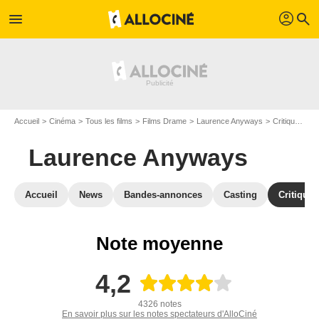
profil
menu
search
Accueil
Cinéma
Tous les films
Films Drame
Laurence Anyways
Critiques Laurence Anyways
Laurence Anyways
Accueil
News
Bandes-annonces
Casting
Critiques
Note moyenne
4,2
4326 notes
En savoir plus sur les notes spectateurs d'AlloCiné