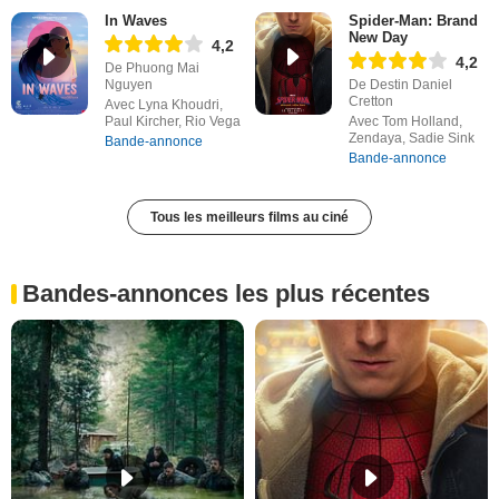
In Waves
Spider-Man: Brand
New Day
4,2
4,2
De Phuong Mai
Nguyen
De Destin Daniel
Cretton
Avec Lyna Khoudri,
Paul Kircher, Rio Vega
Avec Tom Holland,
Zendaya, Sadie Sink
Bande-annonce
Bande-annonce
Tous les meilleurs films au ciné
Bandes-annonces les plus récentes