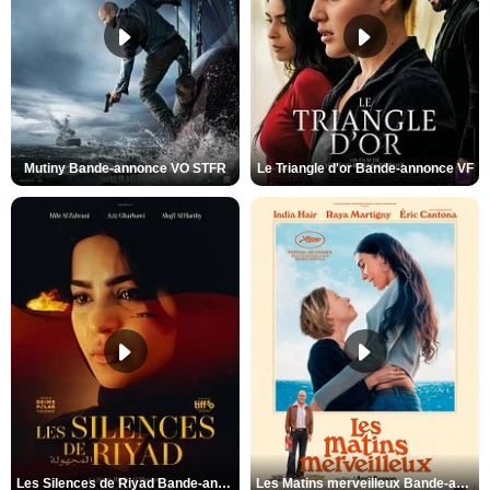
Mutiny Bande-annonce VO STFR
Le Triangle d'or Bande-annonce VF
Les Silences de Riyad Bande-annonce VO STFR
Les Matins merveilleux Bande-annonce VF