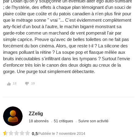
par Dolan qu'on y soupçonne un éventuel alter ego auto-suffisant
; de l'hystérie, des effets à chaque plan témoignant d'un souci de
plaire coûte que coûte et du patois canadien à n'en plus finir pour
que le métrage sonne " vrai "... C'est évidemment complètement
arty-ficiel d'un bout à l'autre, le machin bigarré monstrant sa
garde-robe comme un marchand de vent pomperait l'air par
simple caprice. Preuve qu'avec de belles toilettes on ne fait pas
forcément du bon cinéma. Alors, que reste t-il ? La silicone des
images polluant la rétine ? La soupe pop et flasque mêlée aux
bruits inécoutables s'infiltrant dans les tympans ? Surtout l'envie
d'enfoncer très loin le canon des deux doigts au creux de la
gorge. Une purge tout simplement débectante.
13
19
ZZelig
18 abonnés
51 critiques
Suivre son activité
0,5
Publiée le 7 novembre 2014