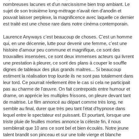
nombreuses lacunes et d'un narcissisme bien trop ambiant. Le
sujet de son troisième long-métrage n'avait rien d'anodin et
pouvait laisser perplexe, la magnificence avec laquelle ce dernier
est traité est une chose rare dans notre cinéma contemporain.
Laurence Anyways c'est beaucoup de choses. C'est un homme
qui, en une décennie, lutte pour devenir une femme, c'est une
histoire d'amour peu commune et magnifique, ce sont des
trouvailles insensées, ce sont deux immenses acteurs qui livrent
une prestation à pleurer, ce sont des plans à couper le souffle
dignes de tableaux des plus grands maitres... Si beaucoup
estiment la réalisation trop lourde ils ne sont pas totalement dans
leur tord. Ce pourrait réellement être le cas si cela ne participait
pas au charme de l'œuvre. On fait contrepoids entre humour et
drame, on apprécie les multiples frissons, on pleure devant tant
de maitrise. Le film annoncé au départ comme très long, ne
semble au final, durer que très peu tant l'état d'hypnose dans
lequel entre le spectateur est puissant. Et pourtant, lorsque une
triste pluie de feuilles mortes annonce la céleste fin, il nous
semblerait que 10 ans ce sont bel et bien écoulés. Notre jeune
talent brandit son pinceau et sur une toile vierge et blanche