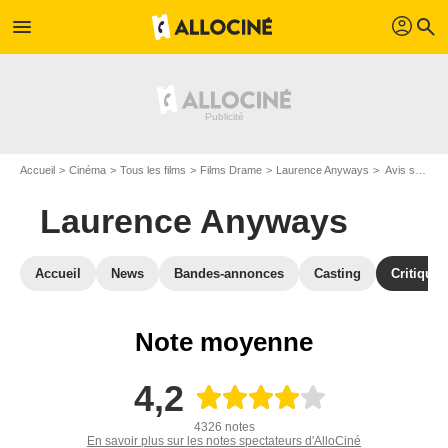
profil
menu
search
Accueil
Cinéma
Tous les films
Films Drame
Laurence Anyways
Avis sur Laurence Anyways
Laurence Anyways
Accueil
News
Bandes-annonces
Casting
Critiques
Note moyenne
4,2
4326 notes
En savoir plus sur les notes spectateurs d'AlloCiné