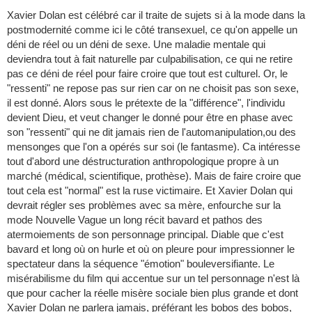
Xavier Dolan est célébré car il traite de sujets si à la mode dans la
postmodernité comme ici le côté transexuel, ce qu'on appelle un
déni de réel ou un déni de sexe. Une maladie mentale qui
deviendra tout à fait naturelle par culpabilisation, ce qui ne retire
pas ce déni de réel pour faire croire que tout est culturel. Or, le
"ressenti" ne repose pas sur rien car on ne choisit pas son sexe,
il est donné. Alors sous le prétexte de la "différence", l'individu
devient Dieu, et veut changer le donné pour être en phase avec
son "ressenti" qui ne dit jamais rien de l'automanipulation,ou des
mensonges que l'on a opérés sur soi (le fantasme). Ca intéresse
tout d'abord une déstructuration anthropologique propre à un
marché (médical, scientifique, prothèse). Mais de faire croire que
tout cela est "normal" est la ruse victimaire. Et Xavier Dolan qui
devrait régler ses problèmes avec sa mère, enfourche sur la
mode Nouvelle Vague un long récit bavard et pathos des
atermoiements de son personnage principal. Diable que c'est
bavard et long où on hurle et où on pleure pour impressionner le
spectateur dans la séquence "émotion" bouleversifiante. Le
misérabilisme du film qui accentue sur un tel personnage n'est là
que pour cacher la réelle misère sociale bien plus grande et dont
Xavier Dolan ne parlera jamais, préférant les bobos des bobos,