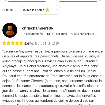
Filtrer par :
Toutes les notes
chrischambers86
16 189 abonnés
13 142 critiques
Suivre son activité
5,0
Publiée le 13 juin 2015
"Laurence Anyways" est en fait le parcours d'un personnage entre
disputes et rapports très passionnels! Du haut de ses 23 ans, le
jeune prodige quèbecquois Xavier Dolan signe avec "Laurence
Anyways" un pur chef d'oeuvre, une histoire d'amour très riche
qui se passe sur dix ans! Prof de lettres à la fin des 80', Melvil
Poupaud est très amoureux de Fred, incarnèe par la fougueuse et
dèjantèe Suzanne Clèment (personne, non personne n'oubliera la
scène hallucinante du restaurant), qui travaille à la tèlèvision! Le
jour de son anniversaire, il lui annonce qu'il souhaite devenir une
femme! Un sujet sensible, tout en finesse, avec des envolèes
lyriques (les fringues qui tombent du ciel, le dèluge d'eau sur