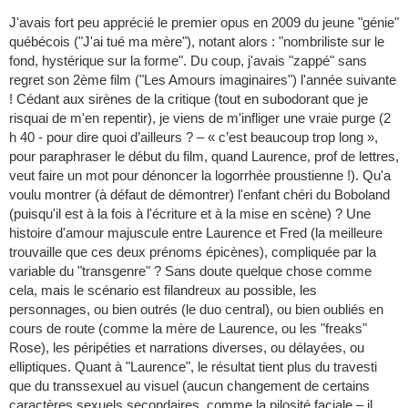
J'avais fort peu apprécié le premier opus en 2009 du jeune "génie"
québécois ("J'ai tué ma mère"), notant alors : "nombriliste sur le
fond, hystérique sur la forme". Du coup, j'avais "zappé" sans
regret son 2ème film ("Les Amours imaginaires") l'année suivante
! Cédant aux sirènes de la critique (tout en subodorant que je
risquai de m'en repentir), je viens de m'infliger une vraie purge (2
h 40 - pour dire quoi d’ailleurs ? – « c’est beaucoup trop long »,
pour paraphraser le début du film, quand Laurence, prof de lettres,
veut faire un mot pour dénoncer la logorrhée proustienne !). Qu'a
voulu montrer (à défaut de démontrer) l'enfant chéri du Boboland
(puisqu'il est à la fois à l'écriture et à la mise en scène) ? Une
histoire d'amour majuscule entre Laurence et Fred (la meilleure
trouvaille que ces deux prénoms épicènes), compliquée par la
variable du "transgenre" ? Sans doute quelque chose comme
cela, mais le scénario est filandreux au possible, les
personnages, ou bien outrés (le duo central), ou bien oubliés en
cours de route (comme la mère de Laurence, ou les "freaks"
Rose), les péripéties et narrations diverses, ou délayées, ou
elliptiques. Quant à "Laurence", le résultat tient plus du travesti
que du transsexuel au visuel (aucun changement de certains
caractères sexuels secondaires, comme la pilosité faciale – il