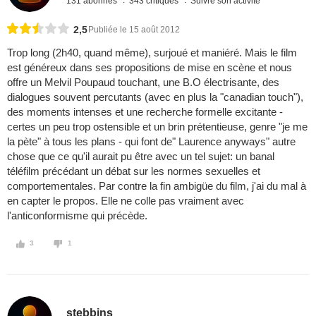
131 abonnés
343 critiques
Suivre son activité
2,5
Publiée le 15 août 2012
Trop long (2h40, quand même), surjoué et maniéré. Mais le film
est généreux dans ses propositions de mise en scène et nous
offre un Melvil Poupaud touchant, une B.O électrisante, des
dialogues souvent percutants (avec en plus la "canadian touch"),
des moments intenses et une recherche formelle excitante -
certes un peu trop ostensible et un brin prétentieuse, genre "je me
la pète" à tous les plans - qui font de" Laurence anyways" autre
chose que ce qu'il aurait pu être avec un tel sujet: un banal
téléfilm précédant un débat sur les normes sexuelles et
comportementales. Par contre la fin ambigüe du film, j'ai du mal à
en capter le propos. Elle ne colle pas vraiment avec
l'anticonformisme qui précède.
3
1
stebbins