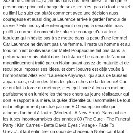
Suzanne Clèment...) à jamais dans nos mèmoires! Le fait que le
personnage principal change de sexe, ce n'est pas du tout le sujet
du film! Le sujet est plutôt comment avec une dècision aussi
courageuse et aussi dingue Laurence arrive à garder l'amour de
sa vie ? Film incroyable interrogeant non pas la sexualitè mais
plutôt la norme! il convient de saluer le courage d'un acteur
fabuleux qui n'hèsite pas à se mettre dans la peau d'une femme!
Car Laurence ne devient pas une femme, il reste un homme et au
fond on n'est bouleversè car Melvil Poupaud ne fait pas dans la
performance mais plutôt dans la distance! Le carcan de l'amour
magnifiquement traitè par un Nolan ayant assez de maturitè et de
recul pour imposer ses idèes, et dont l'oeuvre est dèjà vouèe à
l'immortalitè! Allez voir "Laurence Anyways" qui sous de fausses
apparences, est un des films les plus riches de la dècennie! Car
ce qui fait la force du mètrage, c'est qu'il parle à tous en mettant
parfaitement en lumière les thèmes chers au jeune rèalisateur qui
sont le rapport à la mère, la quête d'identitè ou l'anormalitè! Le tout
est intelligemment ponctuè par une B.O exceptionnelle qui
attache d'un bout à l'autre (Moderat - A New Error). Sans oublier
les tubes incontournables des annèes 80 (The Cure - The Funeral
Party ; Kim Carnes - Bette Davis Eyes ; Visage - Fade To
Grey...). il faut enfin tirer un coup de chapeau à Nolan car il faut