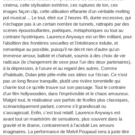
cinéma, cette stylisation extrême, ces ruptures de ton, ces
images façon clip, cette utilisation effarante d'un véritable melting
pot musical ... Le tout, étiré sur 2 heures 45, durée excessive, qui
n'échappe pas à un certain nombre de tunnels, rattrapés par des
scènes époustouflantes, poétiques, métaphoriques ou tout au
contraire hystériques. Laurence Anyways est un film militant, pour
l'abolition des frontières sexuelles et l'intolérance induite, et
romantique au possible, puisqu'il ne décrit rien d'autre qu'un
immense amour, balloté et chahuté, soumis à des choix de vie
radicaux (le changement de sexe pour l'un des deux partenaires),
à la dépression, à l'usure et au regard des autres. Comme
d'habitude, Dolan jette pêle-mêle ses idées sur l'écran. Ce n'est
pas un long fleuve tranquille, plutôt une rivière torrentielle qui
charrie tout ce qu'elle trouve sur son passage. Tout le contraire
d'un film hollywoodien, dans l'imprévisible et le chaos amoureux.
Malgré tout, le réalisateur use parfois de ficelles plus classiques,
scénaristiquement parlant, comme s'il grandissait ou
s'assagissait. Enfin, c'est tout relatif. Laurence Anyways est
avant tout un maelström de sensations, plus souvent dans la
gravité et le drame, contrairement à l'acidulé Les amours
imaginaires. La performance de Melvil Poupaud sera à juste titre