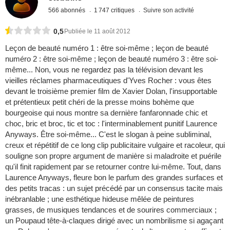
566 abonnés
1 747 critiques
Suivre son activité
0,5
Publiée le 11 août 2012
Leçon de beauté numéro 1 : être soi-même ; leçon de beauté
numéro 2 : être soi-même ; leçon de beauté numéro 3 : être soi-
même... Non, vous ne regardez pas la télévision devant les
vieilles réclames pharmaceutiques d'Yves Rocher : vous êtes
devant le troisième premier film de Xavier Dolan, l'insupportable
et prétentieux petit chéri de la presse moins bohème que
bourgeoise qui nous montre sa dernière fanfaronnade chic et
choc, bric et broc, tic et toc : l'interminablement punitif Laurence
Anyways. Être soi-même... C'est le slogan à peine subliminal,
creux et répétitif de ce long clip publicitaire vulgaire et racoleur, qui
souligne son propre argument de manière si maladroite et puérile
qu'il finit rapidement par se retourner contre lui-même. Tout, dans
Laurence Anyways, fleure bon le parfum des grandes surfaces et
des petits tracas : un sujet précédé par un consensus tacite mais
inébranlable ; une esthétique hideuse mêlée de peintures
grasses, de musiques tendances et de sourires commerciaux ;
un Poupaud tête-à-claques dirigé avec un nombrilisme si agaçant