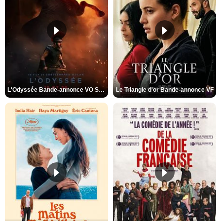
L'Odyssée Bande-annonce VO STFR
Le Triangle d'or Bande-annonce VF