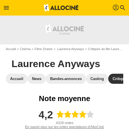
profil
menu
search
Accueil
Cinéma
Films Drame
Laurence Anyways
Critiques du film Laurence Anyways
Laurence Anyways
Accueil
News
Bandes-annonces
Casting
Critiques
Note moyenne
4,2
4326 notes
En savoir plus sur les notes spectateurs d'AlloCiné