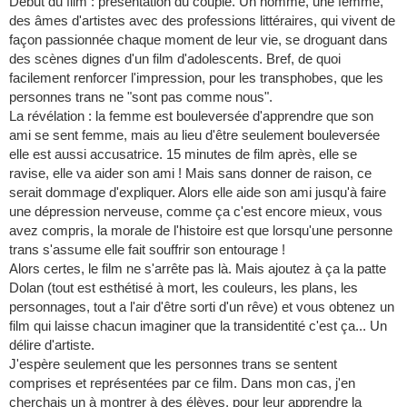
Début du film : présentation du couple. Un homme, une femme,
des âmes d'artistes avec des professions littéraires, qui vivent de
façon passionnée chaque moment de leur vie, se droguant dans
des scènes dignes d'un film d'adolescents. Bref, de quoi
facilement renforcer l'impression, pour les transphobes, que les
personnes trans ne "sont pas comme nous".
La révélation : la femme est bouleversée d'apprendre que son
ami se sent femme, mais au lieu d'être seulement bouleversée
elle est aussi accusatrice. 15 minutes de film après, elle se
ravise, elle va aider son ami ! Mais sans donner de raison, ce
serait dommage d'expliquer. Alors elle aide son ami jusqu'à faire
une dépression nerveuse, comme ça c'est encore mieux, vous
avez compris, la morale de l'histoire est que lorsqu'une personne
trans s'assume elle fait souffrir son entourage !
Alors certes, le film ne s'arrête pas là. Mais ajoutez à ça la patte
Dolan (tout est esthétisé à mort, les couleurs, les plans, les
personnages, tout a l'air d'être sorti d'un rêve) et vous obtenez un
film qui laisse chacun imaginer que la transidentité c'est ça... Un
délire d'artiste.
J'espère seulement que les personnes trans se sentent
comprises et représentées par ce film. Dans mon cas, j'en
cherchais un à montrer à des élèves, pour leur apprendre la