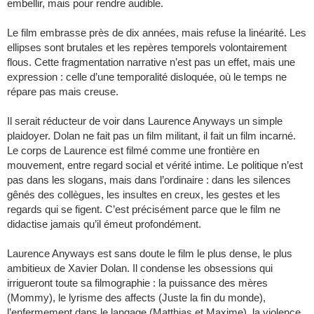
embellir, mais pour rendre audible.
Le film embrasse près de dix années, mais refuse la linéarité. Les
ellipses sont brutales et les repères temporels volontairement
flous. Cette fragmentation narrative n’est pas un effet, mais une
expression : celle d’une temporalité disloquée, où le temps ne
répare pas mais creuse.
Il serait réducteur de voir dans Laurence Anyways un simple
plaidoyer. Dolan ne fait pas un film militant, il fait un film incarné.
Le corps de Laurence est filmé comme une frontière en
mouvement, entre regard social et vérité intime. Le politique n’est
pas dans les slogans, mais dans l’ordinaire : dans les silences
gênés des collègues, les insultes en creux, les gestes et les
regards qui se figent. C’est précisément parce que le film ne
didactise jamais qu’il émeut profondément.
Laurence Anyways est sans doute le film le plus dense, le plus
ambitieux de Xavier Dolan. Il condense les obsessions qui
irrigueront toute sa filmographie : la puissance des mères
(Mommy), le lyrisme des affects (Juste la fin du monde),
l’enfermement dans le langage (Matthias et Maxime), la violence