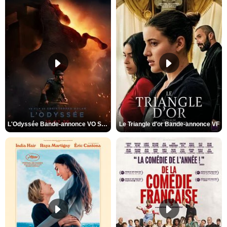
L'Odyssée Bande-annonce VO STFR
Le Triangle d'or Bande-annonce VF