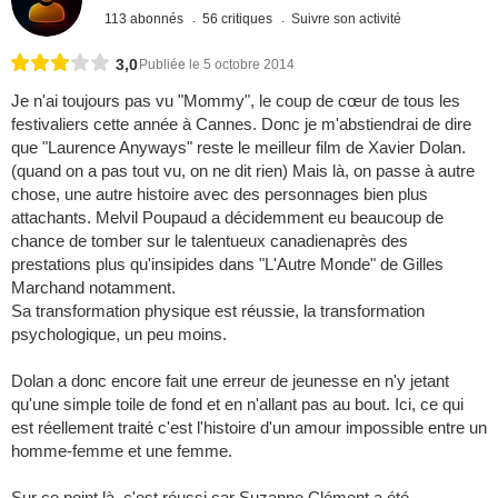
113 abonnés
56 critiques
Suivre son activité
3,0
Publiée le 5 octobre 2014
Je n'ai toujours pas vu "Mommy", le coup de cœur de tous les
festivaliers cette année à Cannes. Donc je m'abstiendrai de dire
que "Laurence Anyways" reste le meilleur film de Xavier Dolan.
(quand on a pas tout vu, on ne dit rien) Mais là, on passe à autre
chose, une autre histoire avec des personnages bien plus
attachants. Melvil Poupaud a décidemment eu beaucoup de
chance de tomber sur le talentueux canadienaprès des
prestations plus qu'insipides dans "L'Autre Monde" de Gilles
Marchand notamment.
Sa transformation physique est réussie, la transformation
psychologique, un peu moins.
Dolan a donc encore fait une erreur de jeunesse en n'y jetant
qu'une simple toile de fond et en n'allant pas au bout. Ici, ce qui
est réellement traité c'est l'histoire d'un amour impossible entre un
homme-femme et une femme.
Sur ce point là, c'est réussi car Suzanne Clément a été