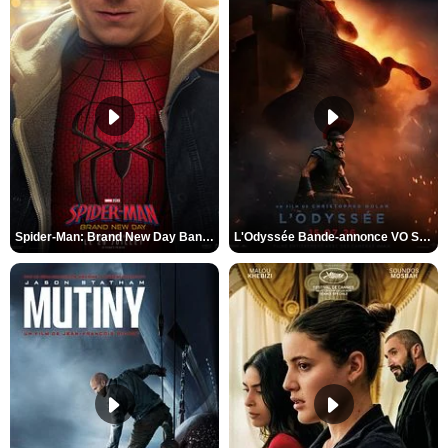
Spider-Man: Brand New Day Bande-annonce VO STFR
L'Odyssée Bande-annonce VO STFR