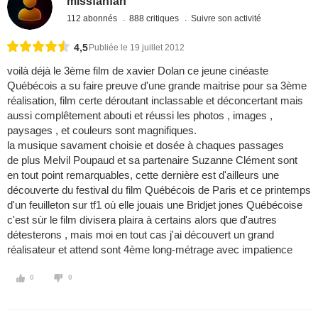
missfanfan
112 abonnés
888 critiques
Suivre son activité
4,5
Publiée le 19 juillet 2012
voilà déjà le 3ème film de xavier Dolan ce jeune cinéaste
Québécois a su faire preuve d'une grande maitrise pour sa 3ème
réalisation, film certe déroutant inclassable et déconcertant mais
aussi complêtement abouti et réussi les photos , images ,
paysages , et couleurs sont magnifiques.
la musique savament choisie et dosée à chaques passages
de plus Melvil Poupaud et sa partenaire Suzanne Clément sont
en tout point remarquables, cette dernière est d'ailleurs une
découverte du festival du film Québécois de Paris et ce printemps
d'un feuilleton sur tf1 où elle jouais une Bridjet jones Québécoise
c'est sùr le film divisera plaira à certains alors que d'autres
détesterons , mais moi en tout cas j'ai découvert un grand
réalisateur et attend sont 4ème long-métrage avec impatience
0
0