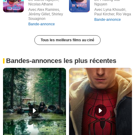
Nicolas Athane
Nguyen
Avec Alex Ramires,
Avec Lyna Khoudri,
Jérémy Gillet, Shirley
Paul Kircher, Rio Vega
Souagnon
Bande-annonce
Bande-annonce
Tous les meilleurs films au ciné
Bandes-annonces les plus récentes