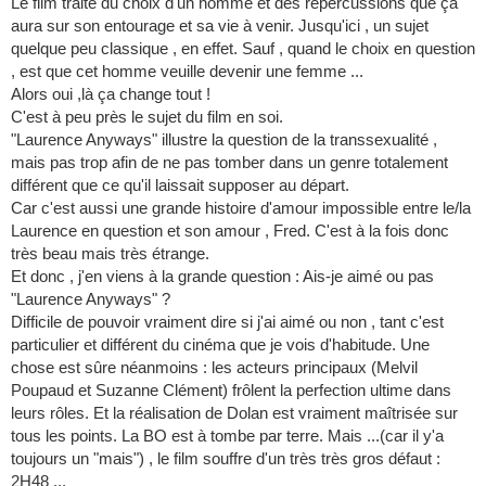
Le film traite du choix d'un homme et des répercussions que ça
aura sur son entourage et sa vie à venir. Jusqu'ici , un sujet
quelque peu classique , en effet. Sauf , quand le choix en question
, est que cet homme veuille devenir une femme ...
Alors oui ,là ça change tout !
C'est à peu près le sujet du film en soi.
"Laurence Anyways" illustre la question de la transsexualité ,
mais pas trop afin de ne pas tomber dans un genre totalement
différent que ce qu'il laissait supposer au départ.
Car c'est aussi une grande histoire d'amour impossible entre le/la
Laurence en question et son amour , Fred. C'est à la fois donc
très beau mais très étrange.
Et donc , j'en viens à la grande question : Ais-je aimé ou pas
"Laurence Anyways" ?
Difficile de pouvoir vraiment dire si j'ai aimé ou non , tant c'est
particulier et différent du cinéma que je vois d'habitude. Une
chose est sûre néanmoins : les acteurs principaux (Melvil
Poupaud et Suzanne Clément) frôlent la perfection ultime dans
leurs rôles. Et la réalisation de Dolan est vraiment maîtrisée sur
tous les points. La BO est à tombe par terre. Mais ...(car il y'a
toujours un "mais") , le film souffre d'un très très gros défaut :
2H48 ...