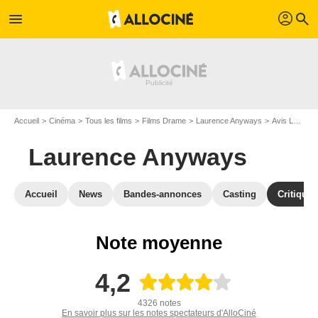
profil
menu
search
Accueil
Cinéma
Tous les films
Films Drame
Laurence Anyways
Avis Laurence Anyways
Laurence Anyways
Accueil
News
Bandes-annonces
Casting
Critiques
Note moyenne
4,2
4326 notes
En savoir plus sur les notes spectateurs d'AlloCiné