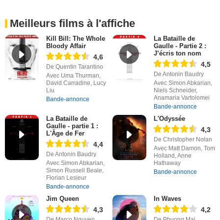
Meilleurs films à l'affiche
Kill Bill: The Whole
La Bataille de
Bloody Affair
Gaulle - Partie 2 :
J’écris ton nom
4,6
4,5
De Quentin Tarantino
De Antonin Baudry
Avec Uma Thurman,
David Carradine, Lucy
Avec Simon Abkarian,
Liu
Niels Schneider,
Anamaria Vartolomei
Bande-annonce
Bande-annonce
La Bataille de
L'Odyssée
Gaulle - partie 1 :
4,3
L'Âge de Fer
De Christopher Nolan
4,4
Avec Matt Damon, Tom
De Antonin Baudry
Holland, Anne
Avec Simon Abkarian,
Hathaway
Simon Russell Beale,
Bande-annonce
Florian Lesieur
Bande-annonce
Jim Queen
In Waves
4,3
4,2
De Marco Nguyen,
De Phuong Mai