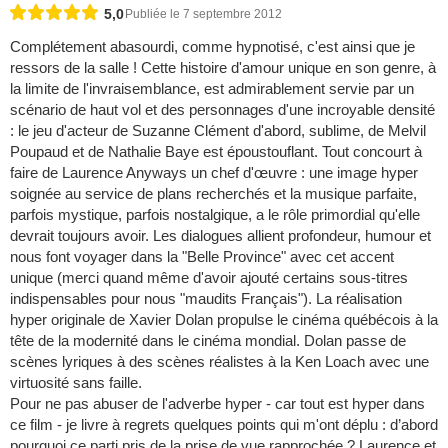
5,0
Publiée le 7 septembre 2012
Complétement abasourdi, comme hypnotisé, c'est ainsi que je
ressors de la salle ! Cette histoire d'amour unique en son genre, à
la limite de l'invraisemblance, est admirablement servie par un
scénario de haut vol et des personnages d'une incroyable densité
: le jeu d'acteur de Suzanne Clément d'abord, sublime, de Melvil
Poupaud et de Nathalie Baye est époustouflant. Tout concourt à
faire de Laurence Anyways un chef d'œuvre : une image hyper
soignée au service de plans recherchés et la musique parfaite,
parfois mystique, parfois nostalgique, a le rôle primordial qu'elle
devrait toujours avoir. Les dialogues allient profondeur, humour et
nous font voyager dans la "Belle Province" avec cet accent
unique (merci quand même d'avoir ajouté certains sous-titres
indispensables pour nous "maudits Français"). La réalisation
hyper originale de Xavier Dolan propulse le cinéma québécois à la
tête de la modernité dans le cinéma mondial. Dolan passe de
scènes lyriques à des scènes réalistes à la Ken Loach avec une
virtuosité sans faille.
Pour ne pas abuser de l'adverbe hyper - car tout est hyper dans
ce film - je livre à regrets quelques points qui m'ont déplu : d’abord
pourquoi ce parti pris de la prise de vue rapprochée ? Laurence et