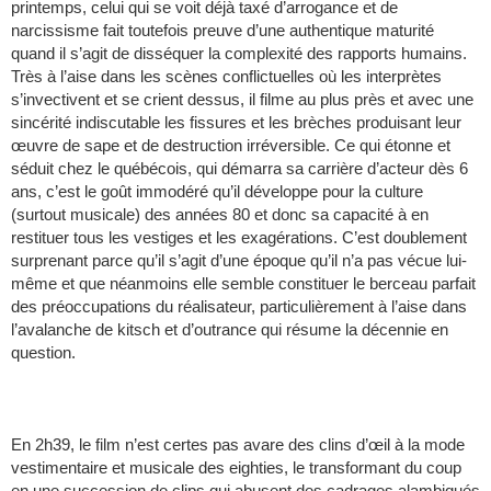
printemps, celui qui se voit déjà taxé d’arrogance et de
narcissisme fait toutefois preuve d’une authentique maturité
quand il s’agit de disséquer la complexité des rapports humains.
Très à l’aise dans les scènes conflictuelles où les interprètes
s’invectivent et se crient dessus, il filme au plus près et avec une
sincérité indiscutable les fissures et les brèches produisant leur
œuvre de sape et de destruction irréversible. Ce qui étonne et
séduit chez le québécois, qui démarra sa carrière d’acteur dès 6
ans, c’est le goût immodéré qu’il développe pour la culture
(surtout musicale) des années 80 et donc sa capacité à en
restituer tous les vestiges et les exagérations. C’est doublement
surprenant parce qu’il s’agit d’une époque qu’il n’a pas vécue lui-
même et que néanmoins elle semble constituer le berceau parfait
des préoccupations du réalisateur, particulièrement à l’aise dans
l’avalanche de kitsch et d’outrance qui résume la décennie en
question.
En 2h39, le film n’est certes pas avare des clins d’œil à la mode
vestimentaire et musicale des eighties, le transformant du coup
en une succession de clips qui abusent des cadrages alambiqués