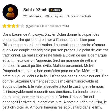
SebLefr3nch
220 abonnés
695 critiques
Suivre son activité
3,5
Publiée le 8 novembre 2014
Dans Laurence Anyways, Xavier Dolan donne la plupart des
codes du film qui le fera primer à Cannes, aussi bien pour
l'histoire que pour la réalisation. La tumultueuse histoire d'amour
que vit ce couple est originale par son propos. Le point de vue est
traditionnel. La réalisation reste fidèle à Dolan ce qui la démarque
et tant mieux car on l'apprécie. Seul un manque de rythme
perceptible aurait pu être évité. Malheureusement, Melvil
Poupaud n'est pas le bon comédien pour ce rôle. Même s'il se
prête au jeu du début à la fin, il n'est pas assez convainquant. Par
contre, Suzanne Clément est tout simplement incroyable et
époustouflante. Elle vole la vedette à tout le casting et elle nous
fait incroyablement ressentir ses émotions. La bande son est
entrainante, comme toujours chez Dolan. Un bon film qui
annonçait l'arrivée d'un chef d’œuvre. A noter, au début du film, le
petit clin d’œil au Amours Imaginaires et plus tard dans le film,