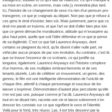
sa mise en scène, en somme, mais cela j'y reviendrai plus tard.
Ici, l'histoire de ce changement de sexe n'a rien d'un pensum pro-
transgenre, ce que je craignais au départ. Non pas que je refuse à
ces gens le droit d'exister, bien sûr. Mais justement, parce que ce
droit me parait un truisme, et que l'art se doit d'aller bien plus loin
que ce genre démarche moralisatrice, attitude qui m'exaspère au
plus haut point, quelle que soit l'idée défendue et ce que je pense
de sa légitimité. C'est ce que fait Laurence Anyways, dont
certains se plaignent du récit, qu'ils disent n'aller nulle part, ne
véhiculer aucun propos de par son évolution. Au contraire, c'est là
que se trouve l'essence de ce scénario, ce qui justifie sa
longueur, également. Laurence Anyways est l'histoire complexe
d'un homme, de ses multiples embranchements et de ses
tenants pluriels. Loin de célébrer un mouvement, un genre, des
genres, le film est une intelligente démonstration de l'unicité de
chaque être, attentif à chaque personnage et soucieux de les
laisser s'exprimer. Démonstration d'autant plus percutante qu'elle
n'en est pas une, puisque comme je l'ai dit, Laurence Anyways dit
tout en ne disant rien, raconte une vie et laisse sobrement s'en
dresser les constats sur ce que signifient le sexe et l'identité.
Voilà pour le fond, très réussi. Las, il est très desservi par la