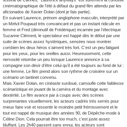
cinématographique de l'été à défaut du grand film attendu par les
aficionados de Xavier Dolan (dont je fais partie).
En suivant Laurence, prénom anglophone masculin, interprété par
un Melvil Poupaud très convaincant et pas un instant ridicule en
femme et Fred (diminutif de Frédérique) incarnée par l'électrique
Suzanne Clément, le spectateur est happé dès le début par une
suite de scènes assez hystériques, sensées nous montrer
combien les deux héros s'aiment très fort. C'est un peu fatigant
pour les yeux, pour les oreilles aussi. Heureusement, cette
nervosité retombe un peu lorsque Laurence annonce à sa
compagne son désir d'être celui qu'il a été toujours au fond de lui :
une femme. Le film prend alors son rythme de croisière sur un
scénario un tantinet convenu.
Mais Xavier Dolan, en cinéaste surdoué, camoufle cette faiblesse
scénaristique en jouant de la caméra et du montage avec
dextérité. Le film avance par à coups avec des scènes
surprenantes visuellement, les acteurs cadrés très serrés pour
mieux faire voir et ressentir le moindre petit frémissement et le
tout est nappé de musique des années 90, de Dépêche-mode à
Céline Dion. Cela pourrait être too much, c'est juste assez
bluffant. Les 2h40 passent sans ennui, les acteurs sont