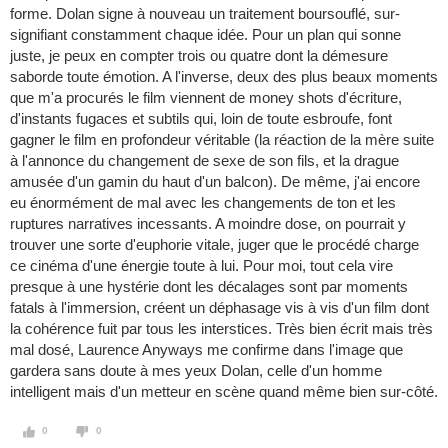
forme. Dolan signe à nouveau un traitement boursouflé, sur-
signifiant constamment chaque idée. Pour un plan qui sonne
juste, je peux en compter trois ou quatre dont la démesure
saborde toute émotion. A l'inverse, deux des plus beaux moments
que m'a procurés le film viennent de money shots d'écriture,
d'instants fugaces et subtils qui, loin de toute esbroufe, font
gagner le film en profondeur véritable (la réaction de la mère suite
à l'annonce du changement de sexe de son fils, et la drague
amusée d'un gamin du haut d'un balcon). De même, j'ai encore
eu énormément de mal avec les changements de ton et les
ruptures narratives incessants. A moindre dose, on pourrait y
trouver une sorte d'euphorie vitale, juger que le procédé charge
ce cinéma d'une énergie toute à lui. Pour moi, tout cela vire
presque à une hystérie dont les décalages sont par moments
fatals à l'immersion, créent un déphasage vis à vis d'un film dont
la cohérence fuit par tous les interstices. Très bien écrit mais très
mal dosé, Laurence Anyways me confirme dans l'image que
gardera sans doute à mes yeux Dolan, celle d'un homme
intelligent mais d'un metteur en scène quand même bien sur-côté.
0
0