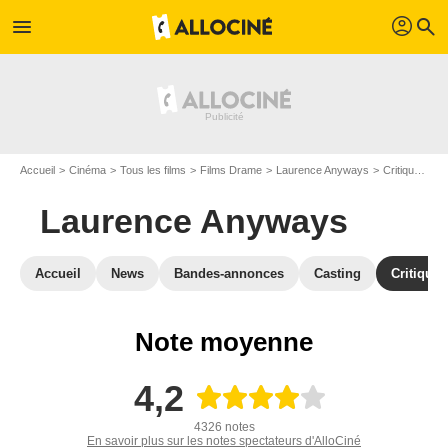
profil
menu
search
Accueil
Cinéma
Tous les films
Films Drame
Laurence Anyways
Critiques Laurence Anyways
Laurence Anyways
Accueil
News
Bandes-annonces
Casting
Critiques
Note moyenne
4,2
4326 notes
En savoir plus sur les notes spectateurs d'AlloCiné