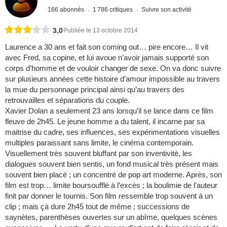
166 abonnés
1 786 critiques
Suivre son activité
3,0
Publiée le 13 octobre 2014
Laurence a 30 ans et fait son coming out… pire encore… Il vit
avec Fred, sa copine, et lui avoue n’avoir jamais supporté son
corps d’homme et de vouloir changer de sexe. On va donc suivre
sur plusieurs années cette histoire d’amour impossible au travers
la mue du personnage principal ainsi qu’au travers des
retrouvailles et séparations du couple.
Xavier Dolan a seulement 23 ans lorsqu’il se lance dans ce film
fleuve de 2h45. Le jeune homme a du talent, il incarne par sa
maitrise du cadre, ses influences, ses expérimentations visuelles
multiples paraissant sans limite, le cinéma contemporain.
Visuellement très souvent bluffant par son inventivité, les
dialogues souvent bien sentis, un fond musical très présent mais
souvent bien placé ; un concentré de pop art moderne. Après, son
film est trop… limite boursoufflé à l’excès ; la boulimie de l’auteur
finit par donner le tournis. Son film ressemble trop souvent à un
clip ; mais çà dure 2h45 tout de même ; successions de
saynètes, parenthèses ouvertes sur un abîme, quelques scènes