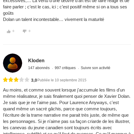
excessives,… La vertu d’une œuvre d’art est de faire réagir et de
faire parler ; c’est le cas, ici ; c’est positif même si on a tous ses
goûts
Dolan un talent incontestable… vivement la maturité
0
0
Kloden
147 abonnés
997 critiques
Suivre son activité
3,0
Publiée le 10 septembre 2015
Au moins, et comme souvent lorsque j'accumule les films d'un
même réalisateur, je sais finalement quoi penser de Xavier Dolan.
Je sais que je ne l'aime pas. Pour Laurence Anyways, c'est
quand même un sacré gâchis, parce que comme toujours,
l'écriture de la trame narrative me parait très juste, de même que
les personnages. Si je n'aime pas sa façon criarde de les illustrer,
les canevas du jeune canadien sont toujours écrits avec
intelligence, subtilité et ce qu'il faut de nuances. Ce qu'il manque à