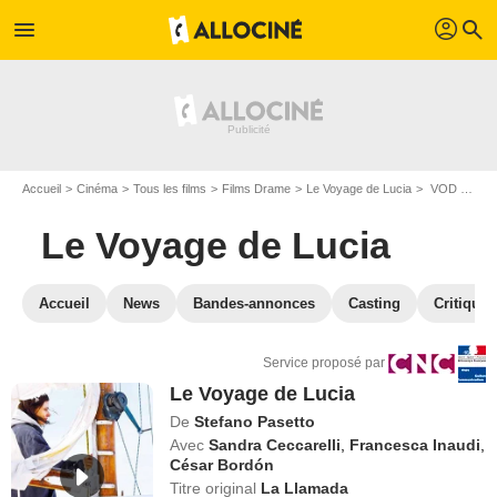
profil
menu
search
Accueil
Cinéma
Tous les films
Films Drame
Le Voyage de Lucia
VOD Le Voyage de Lucia
Le Voyage de Lucia
Accueil
News
Bandes-annonces
Casting
Critiques
Service proposé par
Le Voyage de Lucia
De
Stefano Pasetto
Avec
Sandra Ceccarelli
,
Francesca Inaudi
,
César Bordón
Titre original
La Llamada