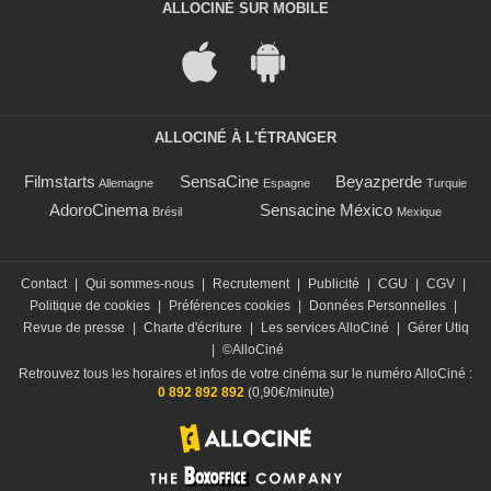
ALLOCINÉ SUR MOBILE
ALLOCINÉ À L'ÉTRANGER
Filmstarts
SensaCine
Beyazperde
Allemagne
Espagne
Turquie
AdoroCinema
Sensacine México
Brésil
Mexique
Contact
|
Qui sommes-nous
|
Recrutement
|
Publicité
|
CGU
|
CGV
|
Politique de cookies
|
Préférences cookies
|
Données Personnelles
|
Revue de presse
|
Charte d'écriture
|
Les services AlloCiné
|
Gérer Utiq
|
©AlloCiné
Retrouvez tous les horaires et infos de votre cinéma sur le numéro AlloCiné :
0 892 892 892
(0,90€/minute)