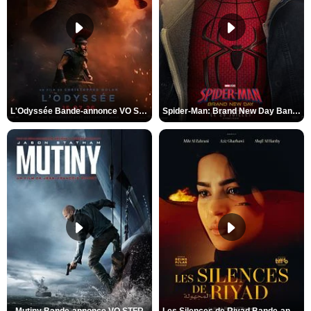
L'Odyssée Bande-annonce VO STFR
Spider-Man: Brand New Day Bande-annonce VO STFR