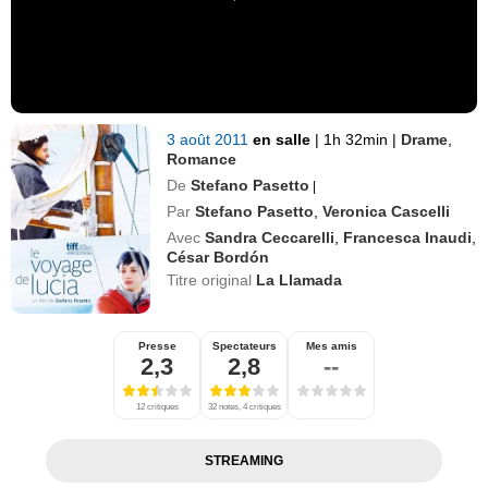
3 août 2011
en salle
|
1h 32min
|
Drame
,
Romance
De
Stefano Pasetto
|
Par
Stefano Pasetto
,
Veronica Cascelli
Avec
Sandra Ceccarelli
,
Francesca Inaudi
,
César Bordón
Titre original
La Llamada
Presse
Spectateurs
Mes amis
2,3
2,8
--
12 critiques
32 notes, 4 critiques
STREAMING