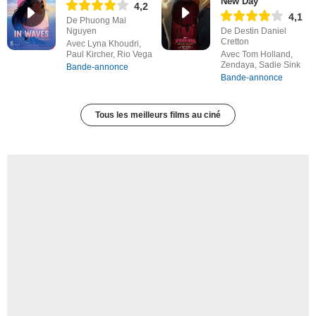
New Day
4,2
4,1
De Phuong Mai
Nguyen
De Destin Daniel
Cretton
Avec Lyna Khoudri,
Paul Kircher, Rio Vega
Avec Tom Holland,
Zendaya, Sadie Sink
Bande-annonce
Bande-annonce
Tous les meilleurs films au ciné