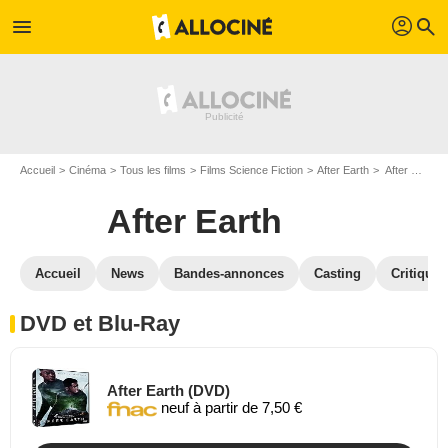
profil
menu
search
Accueil
Cinéma
Tous les films
Films Science Fiction
After Earth
After Earth en DVD Blu Ray
After Earth
Accueil
News
Bandes-annonces
Casting
Critiques
DVD et Blu-Ray
After Earth (DVD)
neuf à partir de 7,50 €