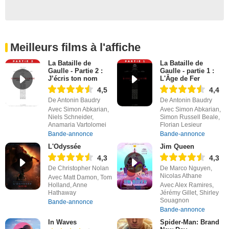
Meilleurs films à l'affiche
La Bataille de
La Bataille de
Gaulle - Partie 2 :
Gaulle - partie 1 :
J’écris ton nom
L'Âge de Fer
4,5
4,4
De Antonin Baudry
De Antonin Baudry
Avec Simon Abkarian,
Avec Simon Abkarian,
Niels Schneider,
Simon Russell Beale,
Anamaria Vartolomei
Florian Lesieur
Bande-annonce
Bande-annonce
L'Odyssée
Jim Queen
4,3
4,3
De Christopher Nolan
De Marco Nguyen,
Nicolas Athane
Avec Matt Damon, Tom
Holland, Anne
Avec Alex Ramires,
Hathaway
Jérémy Gillet, Shirley
Souagnon
Bande-annonce
Bande-annonce
In Waves
Spider-Man: Brand