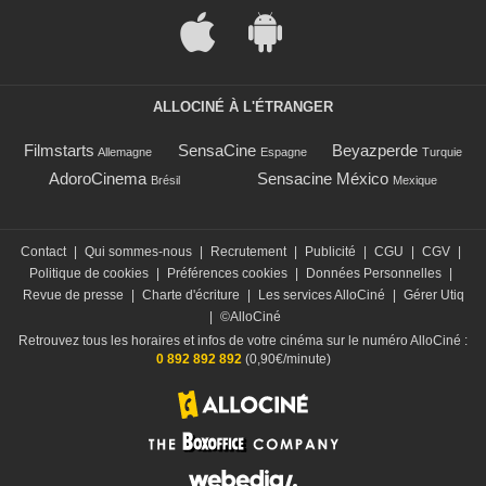
ALLOCINÉ À L'ÉTRANGER
Filmstarts
SensaCine
Beyazperde
Allemagne
Espagne
Turquie
AdoroCinema
Sensacine México
Brésil
Mexique
Contact
|
Qui sommes-nous
|
Recrutement
|
Publicité
|
CGU
|
CGV
|
Politique de cookies
|
Préférences cookies
|
Données Personnelles
|
Revue de presse
|
Charte d'écriture
|
Les services AlloCiné
|
Gérer Utiq
|
©AlloCiné
Retrouvez tous les horaires et infos de votre cinéma sur le numéro AlloCiné :
0 892 892 892
(0,90€/minute)