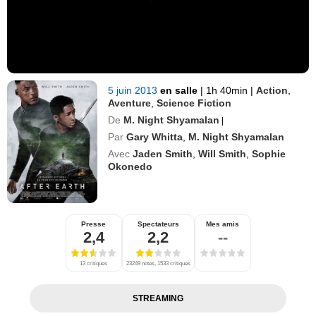
5 juin 2013
en salle
|
1h 40min
|
Action
,
Aventure
,
Science Fiction
De
M. Night Shyamalan
|
Par
Gary Whitta
,
M. Night Shyamalan
Avec
Jaden Smith
,
Will Smith
,
Sophie
Okonedo
Presse
Spectateurs
Mes amis
2,4
2,2
--
13 critiques
23249 notes, 1533 critiques
STREAMING