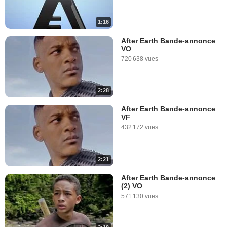
1:16
After Earth Bande-annonce
VO
720 638 vues
2:28
After Earth Bande-annonce
VF
432 172 vues
2:21
After Earth Bande-annonce
(2) VO
571 130 vues