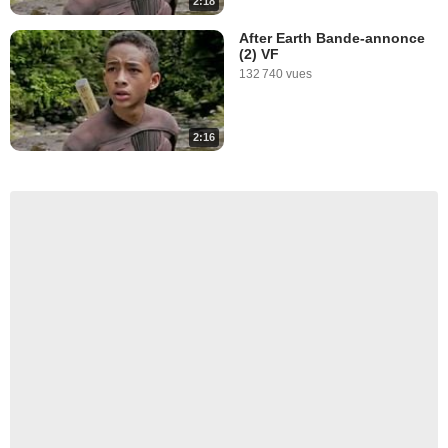
2:18
After Earth Bande-annonce
(2) VF
132 740 vues
2:16