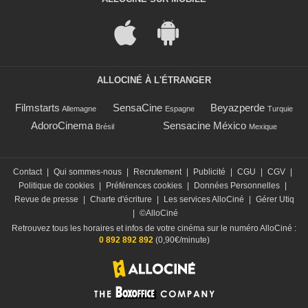
ALLOCINÉ À L'ÉTRANGER
Filmstarts
SensaCine
Beyazperde
Allemagne
Espagne
Turquie
AdoroCinema
Sensacine México
Brésil
Mexique
Contact
|
Qui sommes-nous
|
Recrutement
|
Publicité
|
CGU
|
CGV
|
Politique de cookies
|
Préférences cookies
|
Données Personnelles
|
Revue de presse
|
Charte d'écriture
|
Les services AlloCiné
|
Gérer Utiq
|
©AlloCiné
Retrouvez tous les horaires et infos de votre cinéma sur le numéro AlloCiné :
0 892 892 892
(0,90€/minute)