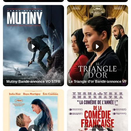
Mutiny Bande-annonce VO STFR
Le Triangle d'or Bande-annonce VF