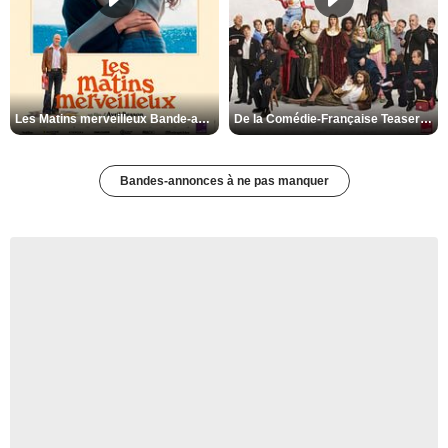
Les Matins merveilleux Bande-annonce VF
De la Comédie-Française Teaser VF
Bandes-annonces à ne pas manquer