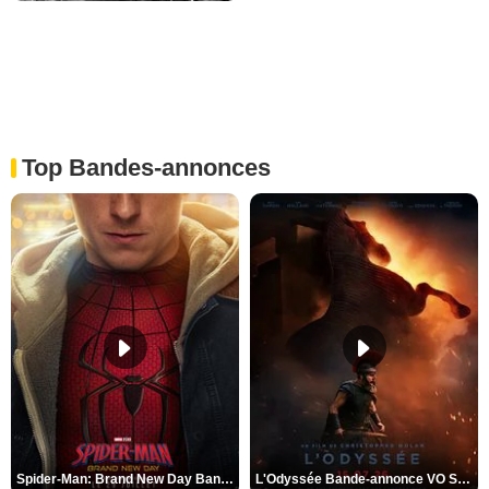
Top Bandes-annonces
Spider-Man: Brand New Day Bande-annonce VO STFR
L'Odyssée Bande-annonce VO STFR