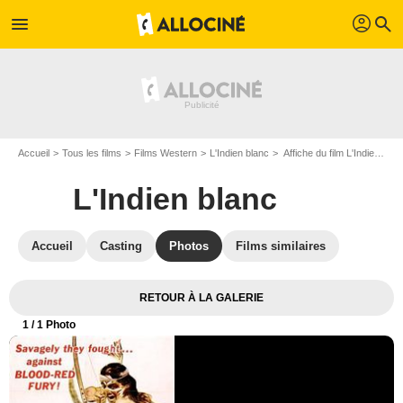
profil
menu
search
Accueil
Tous les films
Films Western
L'Indien blanc
Affiche du film L'Indien blanc - Photo 1
L'Indien blanc
Accueil
Casting
Photos
Films similaires
RETOUR À LA GALERIE
1
/ 1 Photo