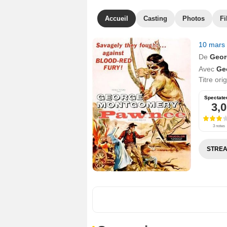
Accueil
Casting
Photos
Fi
10 mars
De
Geor
Avec
Ge
Titre ori
Spectate
3,0
3 notes
STREA