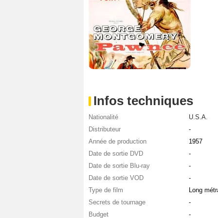
Infos techniques
Nationalité
U.S.A.
Distributeur
-
Année de production
1957
Date de sortie DVD
-
Date de sortie Blu-ray
-
Date de sortie VOD
-
Type de film
Long métr
Secrets de tournage
-
Budget
-