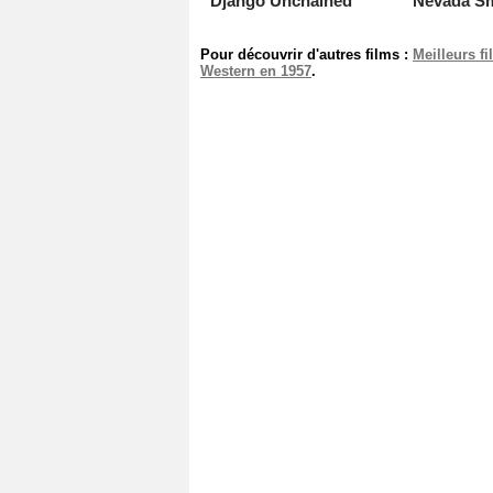
Django Unchained
Nevada Sm
Pour découvrir d'autres films :
Meilleurs f
Western en 1957
.