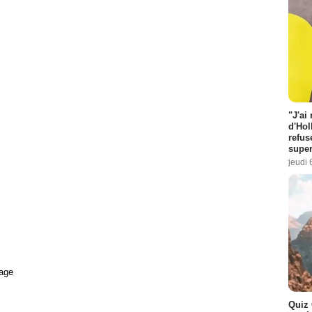
"J'ai
d'Hol
refus
super
jeudi 
age
Quiz 