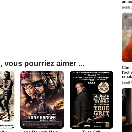
année
jeudi 
, vous pourriez aimer ...
Clint
l'act
relat
jeudi 