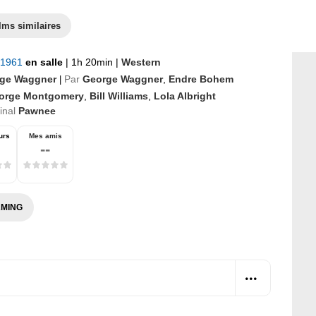
lms similaires
 1961
en salle
|
1h 20min
|
Western
ge Waggner
Par
George Waggner
,
Endre Bohem
|
orge Montgomery
,
Bill Williams
,
Lola Albright
ginal
Pawnee
urs
Mes amis
--
MING