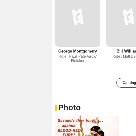
George Montgomery
Bill Willi
Rôle : Paul 'Pale Arrow'
Rôle : Matt D
Fletcher
Casting
Photo