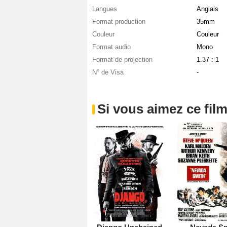
Langues
Anglais
Format production
35mm
Couleur
Couleur
Format audio
Mono
Format de projection
1.37 : 1
N° de Visa
-
Si vous aimez ce film