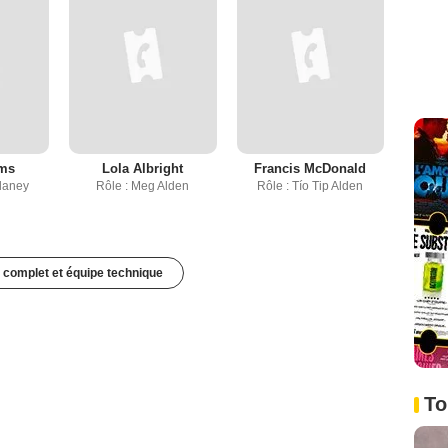
ams
Lola Albright
Francis McDonald
elaney
Rôle : Meg Alden
Rôle : Tío Tip Alden
 complet et équipe technique
To