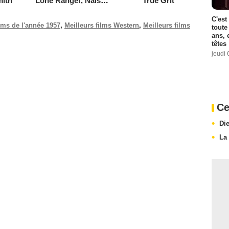
ith
Lone Ranger, Naissance d'un héros
True Grit
C'est
ilms de l'année 1957
,
Meilleurs films Western
,
Meilleurs films
toute
ans, 
têtes
jeudi 
Ce
Di
La