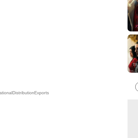
ationalDistributionExports