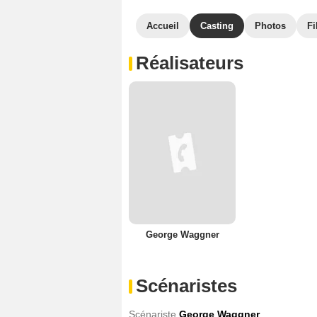
Accueil
Casting
Photos
Fi
Réalisateurs
George Waggner
Scénaristes
Scénariste
George Waggner