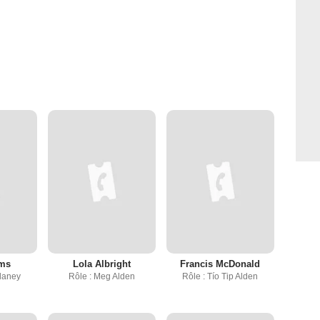
ams
Lola Albright
Francis McDonald
elaney
Rôle : Meg Alden
Rôle : Tío Tip Alden