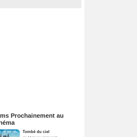
lms Prochainement au
néma
Tombé du ciel