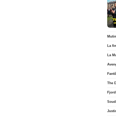
Muti
La fi
La Ma
Aven
Fant
The D
Fjord
Soud
Justi