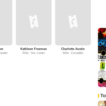
eer
Kathleen Freeman
Charlotte Austin
ewster
Rôle : Sra. Carter
Rôle : Cervatillo
To