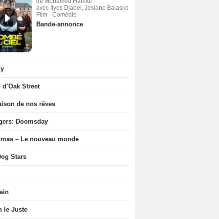
de Mohamed Hamidi
avec Ilyes Djadel, Josiane Balasko
Film - Comédie
Bande-annonce
ny
n d’Oak Street
ison de nos rêves
gers: Doomsday
ômas – Le nouveau monde
og Stars
ain
n le Juste