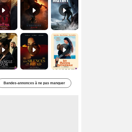
Le Triangle d'or Bande-annonce VF
Les Silences de Riyad Bande-annonce VO STFR
Les Matins merveilleux Bande-annonce VF
Bandes-annonces à ne pas manquer