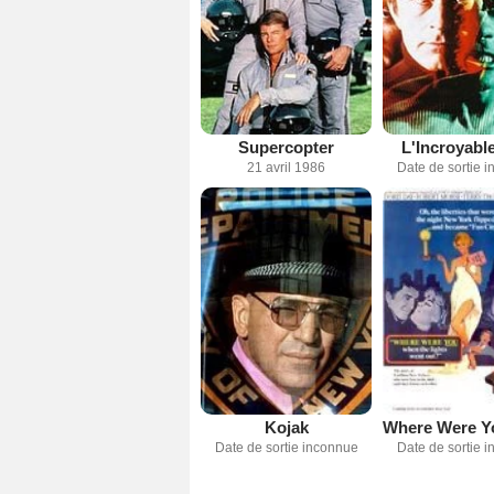
Supercopter
L'Incroyabl
21 avril 1986
Date de sortie 
Kojak
Date de sortie inconnue
Date de sortie 