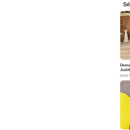
Sé
Demai
Judit
jeudi 