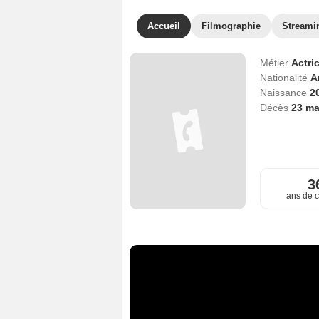
Accueil
Filmographie
Streami
Métier
Actri
Nationalité
A
Naissance
20
Décès
23 ma
3
ans de c