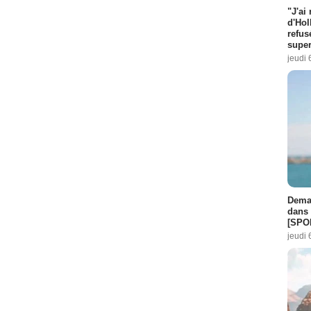
"J'ai
d'Hol
refus
super
jeudi 
Demai
dans 
[SPO
jeudi 