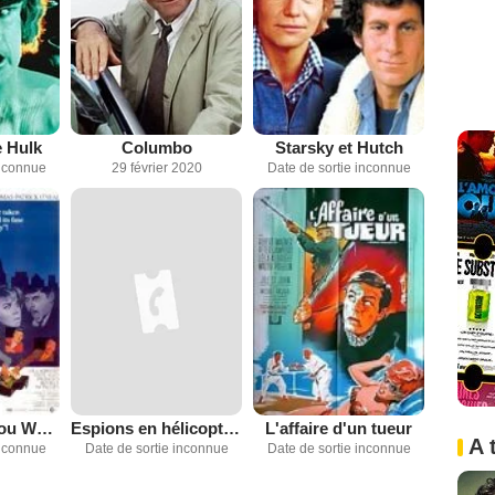
e Hulk
Columbo
Starsky et Hutch
inconnue
29 février 2020
Date de sortie inconnue
Where Were You When the Lights Went Out?
Espions en hélicoptère
L'affaire d'un tueur
A 
inconnue
Date de sortie inconnue
Date de sortie inconnue