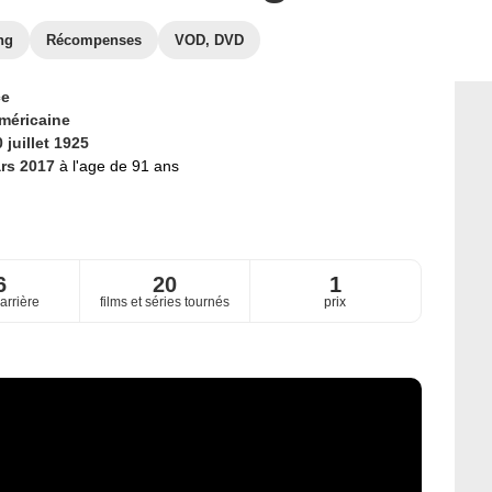
ng
Récompenses
VOD, DVD
ce
méricaine
 juillet 1925
rs 2017
à l'age de 91 ans
6
20
1
arrière
films et séries tournés
prix