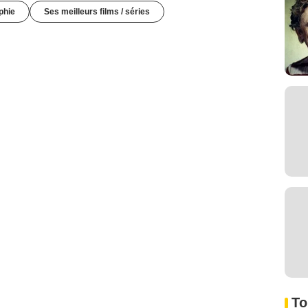
phie
Ses meilleurs films / séries
To