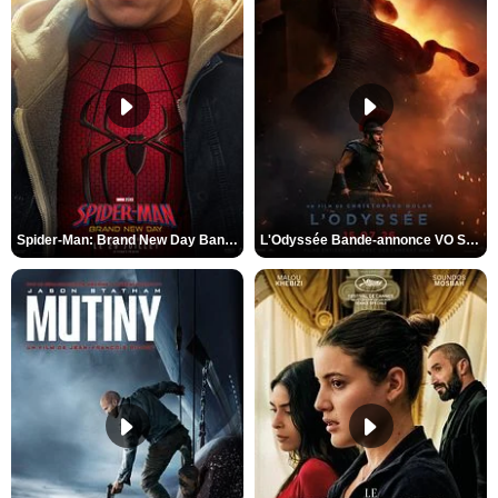
Spider-Man: Brand New Day Bande-annonce VO STFR
L'Odyssée Bande-annonce VO STFR