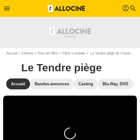
profil
menu
search
Accueil
Cinéma
Tous les films
Films Comédie
Le Tendre piège de Charles Walters
Le Tendre piège
Accueil
Bandes-annonces
Casting
Blu-Ray, DVD
P