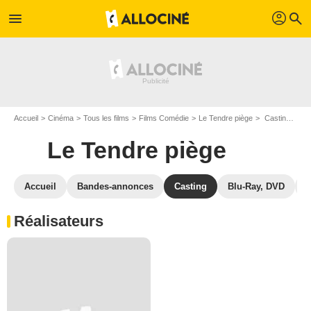
profil
menu
search
Accueil
Cinéma
Tous les films
Films Comédie
Le Tendre piège
Casting Le Tendre piège
Le Tendre piège
Accueil
Bandes-annonces
Casting
Blu-Ray, DVD
P
Réalisateurs