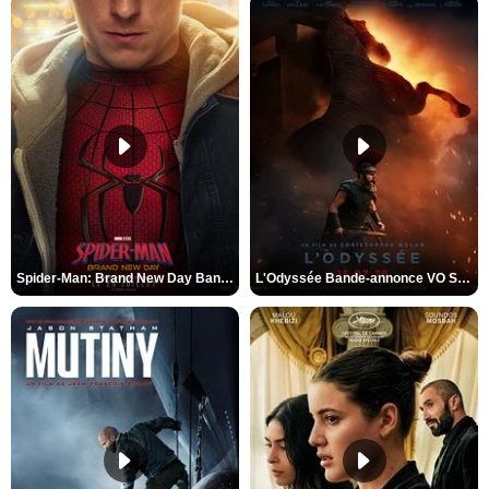
Spider-Man: Brand New Day Bande-annonce VO STFR
L'Odyssée Bande-annonce VO STFR