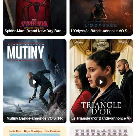
Spider-Man: Brand New Day Bande-annonce VO STFR
L'Odyssée Bande-annonce VO STFR
Mutiny Bande-annonce VO STFR
Le Triangle d'or Bande-annonce VF