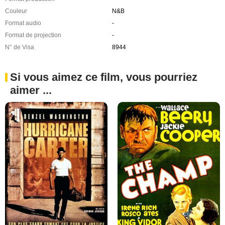
Couleur
N&B
Format audio
-
Format de projection
-
N° de Visa
8944
Si vous aimez ce film, vous pourriez
aimer ...