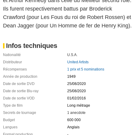
et Arthur Kennedy dans celle du Meilleur second rôle.
Ils furent respectivement battus par Broderick
Crawford (pour Les Fous du roi de Robert Rossen) et
Dean Jagger (pour Un Homme de fer de Henry King).
Infos techniques
Nationalité
U.S.A.
Distributeur
United Artists
Récompenses
1 prix et 5 nominations
Année de production
1949
Date de sortie DVD
25/08/2020
Date de sortie Blu-ray
25/08/2020
Date de sortie VOD
01/02/2016
Type de film
Long métrage
Secrets de tournage
1 anecdote
Budget
600 000
Langues
Anglais
Format production
-