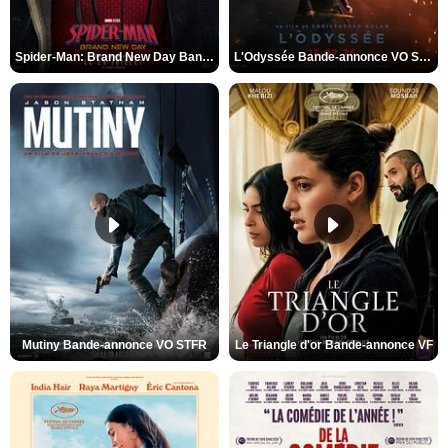
Spider-Man: Brand New Day Bande-annonce VO STFR
L'Odyssée Bande-annonce VO STFR
Mutiny Bande-annonce VO STFR
Le Triangle d'or Bande-annonce VF