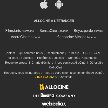
ALLOCINÉ À L'ÉTRANGER
Filmstarts
SensaCine
Beyazperde
Allemagne
Espagne
Turquie
AdoroCinema
Sensacine México
Brésil
Mexique
Contact
|
Qui sommes-nous
|
Recrutement
|
Publicité
|
CGU
|
CGV
|
Politique de cookies
|
Préférences cookies
|
Données Personnelles
|
Revue de presse
|
Charte d'écriture
|
Les services AlloCiné
|
Gérer Utiq
|
©AlloCiné
Retrouvez tous les horaires et infos de votre cinéma sur le numéro AlloCiné :
0 892 892 892
(0,90€/minute)