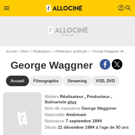
profil
menu
search
Accueil
Stars
Réalisateurs
Réalisateur américain
George Waggoner dit George Waggner
George Waggner
Accueil
Filmographie
Streaming
VOD, DVD
Métiers
Réalisateur
,
Producteur
,
Scénariste
plus
Nom de naissance
George Waggoner
Nationalité
Américain
Naissance
7 septembre 1894
Décès
11 décembre 1984
à l'age de 90 ans