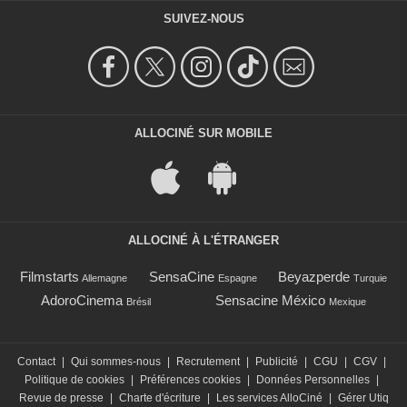
SUIVEZ-NOUS
ALLOCINÉ SUR MOBILE
ALLOCINÉ À L'ÉTRANGER
Filmstarts
SensaCine
Beyazperde
Allemagne
Espagne
Turquie
AdoroCinema
Sensacine México
Brésil
Mexique
Contact
|
Qui sommes-nous
|
Recrutement
|
Publicité
|
CGU
|
CGV
|
Politique de cookies
|
Préférences cookies
|
Données Personnelles
|
Revue de presse
|
Charte d'écriture
|
Les services AlloCiné
|
Gérer Utiq