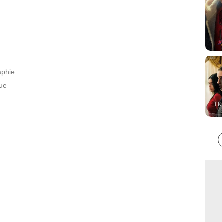
aphie
que