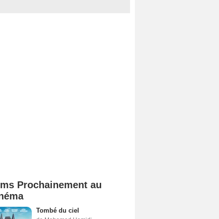
lms Prochainement au
néma
Tombé du ciel