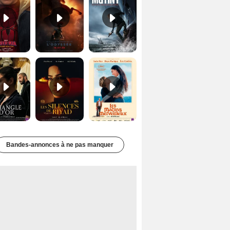
Le Triangle d'or Bande-annonce VF
Les Silences de Riyad Bande-annonce VO STFR
Les Matins merveilleux Bande-annonce VF
Bandes-annonces à ne pas manquer