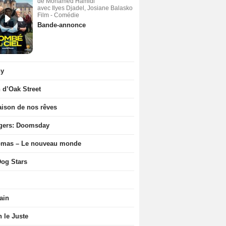
de Mohamed Hamidi
avec Ilyes Djadel, Josiane Balasko
Film - Comédie
Bande-annonce
ny
n d’Oak Street
ison de nos rêves
gers: Doomsday
ômas – Le nouveau monde
og Stars
ain
n le Juste