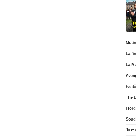
Muti
La fi
La Ma
Aven
Fant
The D
Fjord
Soud
Justi