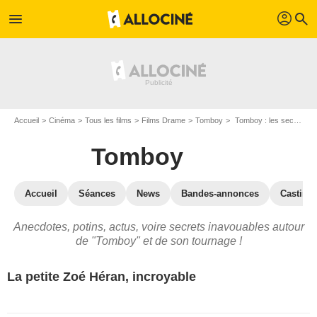
profil
menu
search
Accueil
Cinéma
Tous les films
Films Drame
Tomboy
Tomboy : les secrets du tournage
Tomboy
Accueil
Séances
News
Bandes-annonces
Casting
Anecdotes, potins, actus, voire secrets inavouables autour
de "Tomboy" et de son tournage !
La petite Zoé Héran, incroyable