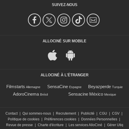
SUIVEZ-NOUS
ALLOCINÉ SUR MOBILE
ALLOCINÉ À L'ÉTRANGER
Filmstarts
SensaCine
Beyazperde
Allemagne
Espagne
Turquie
AdoroCinema
Sensacine México
Brésil
Mexique
Contact
|
Qui sommes-nous
|
Recrutement
|
Publicité
|
CGU
|
CGV
|
Politique de cookies
|
Préférences cookies
|
Données Personnelles
|
Revue de presse
|
Charte d'écriture
|
Les services AlloCiné
|
Gérer Utiq