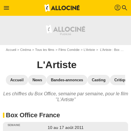
profil
menu
search
Accueil
Cinéma
Tous les films
Films Comédie
L'Artiste
L'Artiste : Box Office
L'Artiste
Accueil
News
Bandes-annonces
Casting
Critiques
Les chiffres du Box Office, semaine par semaine, pour le film
"L'Artiste"
Box Office France
10 au 17 août 2011