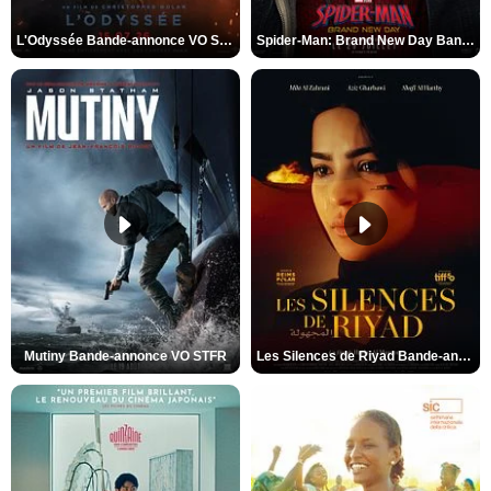
L'Odyssée Bande-annonce VO STFR
Spider-Man: Brand New Day Bande-annonce VO STFR
Mutiny Bande-annonce VO STFR
Les Silences de Riyad Bande-annonce VO STFR