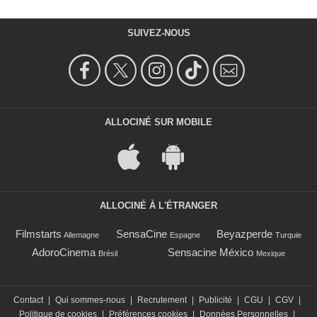
SUIVEZ-NOUS
ALLOCINÉ SUR MOBILE
ALLOCINÉ À L'ÉTRANGER
Filmstarts
SensaCine
Beyazperde
Allemagne
Espagne
Turquie
AdoroCinema
Sensacine México
Brésil
Mexique
Contact
|
Qui sommes-nous
|
Recrutement
|
Publicité
|
CGU
|
CGV
|
Politique de cookies
|
Préférences cookies
|
Données Personnelles
|