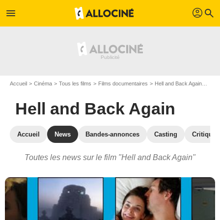
profil
menu
search
Accueil
Cinéma
Tous les films
Films documentaires
Hell and Back Again
Actu
Hell and Back Again
Accueil
News
Bandes-annonces
Casting
Critiques
Toutes les news sur le film "Hell and Back Again"