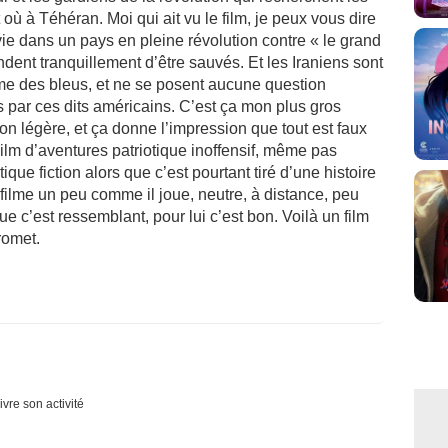
où à Téhéran. Moi qui ait vu le film, je peux vous dire
vie dans un pays en pleine révolution contre « le grand
dent tranquillement d’être sauvés. Et les Iraniens sont
mme des bleus, et ne se posent aucune question
 par ces dits américains. C’est ça mon plus gros
on légère, et ça donne l’impression que tout est faux
 Film d’aventures patriotique inoffensif, même pas
ique fiction alors que c’est pourtant tiré d’une histoire
k filme un peu comme il joue, neutre, à distance, peu
e c’est ressemblant, pour lui c’est bon. Voilà un film
romet.
ivre son activité