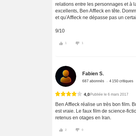
relations entre les personnages et à la
excellents, Ben Affleck en tête. Domma
et qu'Affleck ne dépasse pas un certai
9/10
1
1
Fabien S.
687 abonnés
4 150 critiques
4,0
Publiée le 6 mars 2017
Ben Affleck réalise un très bon film. B
est vraie. Le faux film de science-fic
retenus en otages en Iran.
2
0