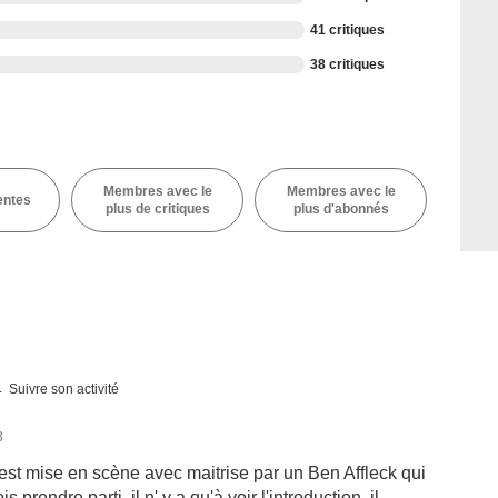
41 critiques
38 critiques
Membres avec le
Membres avec le
entes
plus de critiques
plus d'abonnés
Suivre son activité
3
est mise en scène avec maitrise par un Ben Affleck qui
 prendre parti, il n' y a qu'à voir l'introduction, il