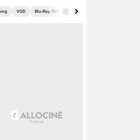
ming
VOD
Blu-Ray, DVD
Photos
Musique
Secrets de