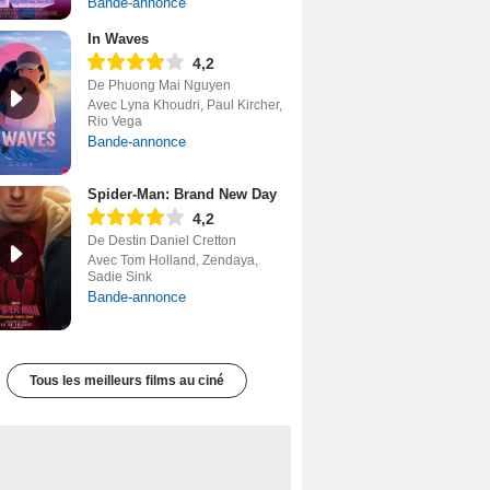
Bande-annonce
In Waves
4,2
De Phuong Mai Nguyen
Avec Lyna Khoudri, Paul Kircher,
Rio Vega
Bande-annonce
Spider-Man: Brand New Day
4,2
De Destin Daniel Cretton
Avec Tom Holland, Zendaya,
Sadie Sink
Bande-annonce
Tous les meilleurs films au ciné