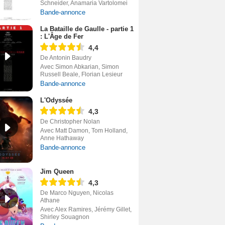
Schneider, Anamaria Vartolomei
Bande-annonce
La Bataille de Gaulle - partie 1
: L'Âge de Fer
4,4
De Antonin Baudry
Avec Simon Abkarian, Simon
Russell Beale, Florian Lesieur
Bande-annonce
L'Odyssée
4,3
De Christopher Nolan
Avec Matt Damon, Tom Holland,
Anne Hathaway
Bande-annonce
Jim Queen
4,3
De Marco Nguyen, Nicolas
Athane
Avec Alex Ramires, Jérémy Gillet,
Shirley Souagnon