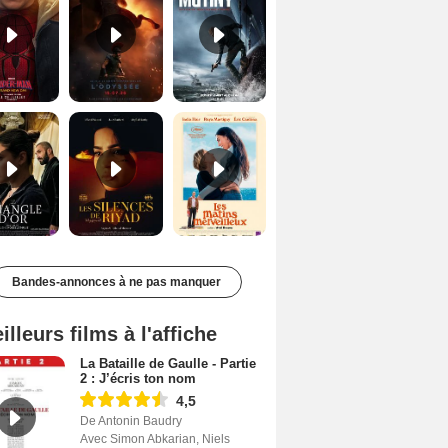
Le Triangle d'or Bande-annonce VF
Les Silences de Riyad Bande-annonce VO STFR
Les Matins merveilleux Bande-annonce VF
Bandes-annonces à ne pas manquer
illeurs films à l'affiche
La Bataille de Gaulle - Partie
2 : J’écris ton nom
4,5
De Antonin Baudry
Avec Simon Abkarian, Niels