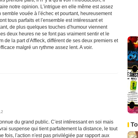
aire notre opinion. L'intrigue en elle même est assez
tion semble vouée à l'échec et pourtant, heureusement
sont tous parfaits et l'ensemble est intéressant et
lpitant, de plus quelques touches d'humour viennent
es deux heures ne se font pas vraiment sentir et le
film de la part d'Affleck, différent de ses deux premiers et
efficace malgré un rythme assez lent. A voir.
12
connue du grand public. C'est intéressant en soi mais
To
 vrai suspense qui tient parfaitement la distance, le tout
fois, l'action n'est pas privilégiée par rapport aux