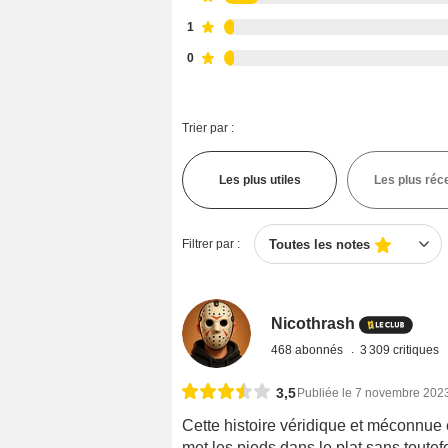
1
0
Trier par :
Les plus utiles
Les plus réc
Filtrer par :
Toutes les notes
Nicothrash
468 abonnés
3 309 critiques
3,5
Publiée le 7 novembre 202
Cette histoire véridique et méconnue 
met les pieds dans le plat sans toutefois