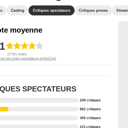
es
Casting
Critiques spectateurs
Critiques presse
Strea
te moyenne
,1
27781 notes
 sur les notes spectateurs d'AlloCiné
TIQUES SPECTATEURS
299 critiques
882 critiques
366 critiques
115 critiques