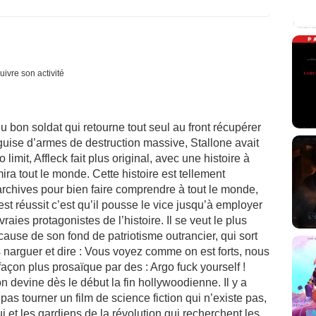
uivre son activité
u bon soldat qui retourne tout seul au front récupérer
guise d’armes de destruction massive, Stallone avait
limit, Affleck fait plus original, avec une histoire à
ira tout le monde. Cette histoire est tellement
’archives pour bien faire comprendre à tout le monde,
est réussit c’est qu’il pousse le vice jusqu’à employer
ies protagonistes de l’histoire. Il se veut le plus
 cause de son fond de patriotisme outrancier, qui sort
s narguer et dire : Vous voyez comme on est forts, nous
 façon plus prosaïque par des : Argo fuck yourself !
 devine dès le début la fin hollywoodienne. Il y a
pas tourner un film de science fiction qui n’existe pas,
i et les gardiens de la révolution qui recherchent les