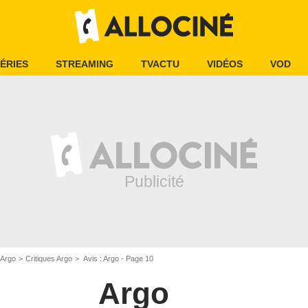
ÉRIES
STREAMING
TVACTU
VIDÉOS
VOD
Argo
Critiques Argo
Avis : Argo - Page 10
Argo