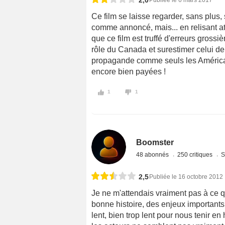
2,0
Publiée le 6 mars 2017
Ce film se laisse regarder, sans plus, s
comme annoncé, mais... en relisant at
que ce film est truffé d'erreurs gross
rôle du Canada et surestimer celui de l
propagande comme seuls les Américain
encore bien payées !
1
1
Boomster
48 abonnés
250 critiques
S
2,5
Publiée le 16 octobre 2012
Je ne m'attendais vraiment pas à ce q
bonne histoire, des enjeux importants
lent, bien trop lent pour nous tenir e