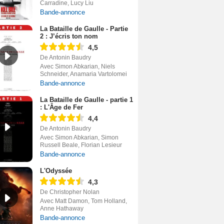
Carradine, Lucy Liu
Bande-annonce
La Bataille de Gaulle - Partie
2 : J’écris ton nom
4,5
De Antonin Baudry
Avec Simon Abkarian, Niels
Schneider, Anamaria Vartolomei
Bande-annonce
La Bataille de Gaulle - partie 1
: L'Âge de Fer
4,4
De Antonin Baudry
Avec Simon Abkarian, Simon
Russell Beale, Florian Lesieur
Bande-annonce
L'Odyssée
4,3
De Christopher Nolan
Avec Matt Damon, Tom Holland,
Anne Hathaway
Bande-annonce