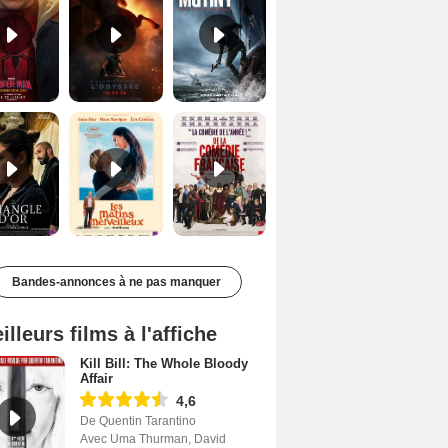
Le Triangle d'or Bande-annonce VF
Les Matins merveilleux Bande-annonce VF
De la Comédie-Française Teaser VF
Bandes-annonces à ne pas manquer
illeurs films à l'affiche
Kill Bill: The Whole Bloody
Affair
4,6
De Quentin Tarantino
Avec Uma Thurman, David