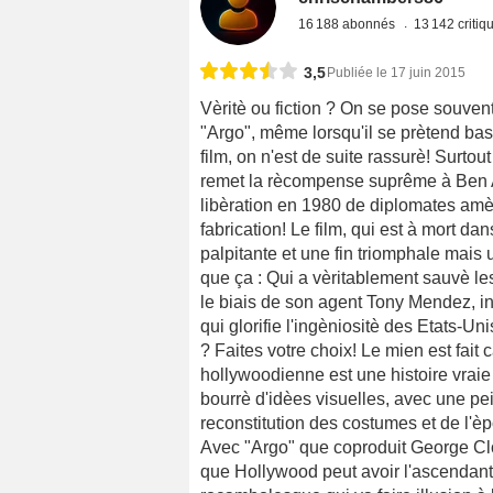
16 188 abonnés
13 142 criti
3,5
Publiée le 17 juin 2015
Vèritè ou fiction ? On se pose souve
"Argo", même lorsqu'il se prètend base
film, on n'est de suite rassurè! Surto
remet la rècompense suprême à Ben Affl
libèration en 1980 de diplomates amèri
fabrication! Le film, qui est à mort da
palpitante et une fin triomphale mais 
que ça : Qui a vèritablement sauvè l
le biais de son agent Tony Mendez, in
qui glorifie l'ingèniositè des Etats-U
? Faites votre choix! Le mien est fait 
hollywoodienne est une histoire vraie
bourrè d'idèes visuelles, avec une pe
reconstitution des costumes et de l'è
Avec "Argo" que coproduit George Cloo
que Hollywood peut avoir l'ascendant s