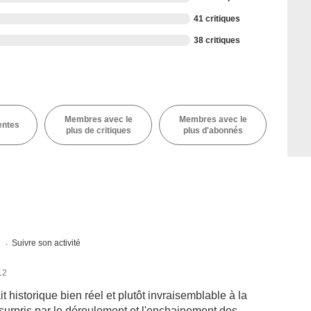
41 critiques
38 critiques
Membres avec le
Membres avec le
entes
plus de critiques
plus d'abonnés
s
Suivre son activité
12
ait historique bien réel et plutôt invraisemblable à la
 surpris par le déroulement et l'enchainement des