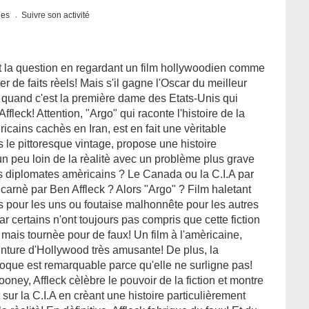
ques
Suivre son activité
nt la question en regardant un film hollywoodien comme
r de faits rèels! Mais s'il gagne l'Oscar du meilleur
ut quand c'est la première dame des Etats-Unis qui
eck! Attention, "Argo" qui raconte l'histoire de la
cains cachès en Iran, est en fait une vèritable
ns le pittoresque vintage, propose une histoire
un peu loin de la rèalitè avec un problème plus grave
es diplomates amèricains ? Le Canada ou la C.I.A par
carnè par Ben Affleck ? Alors "Argo" ? Film haletant
nis pour les uns ou foutaise malhonnête pour les autres
car certains n'ont toujours pas compris que cette fiction
 mais tournèe pour de faux! Un film à l'amèricaine,
inture d'Hollywood très amusante! De plus, la
poque est remarquable parce qu'elle ne surligne pas!
ney, Affleck cèlèbre le pouvoir de la fiction et montre
ur la C.I.A en crèant une histoire particulièrement