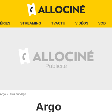
ÉRIES
STREAMING
TVACTU
VIDÉOS
VOD
Argo
Avis sur Argo
Argo