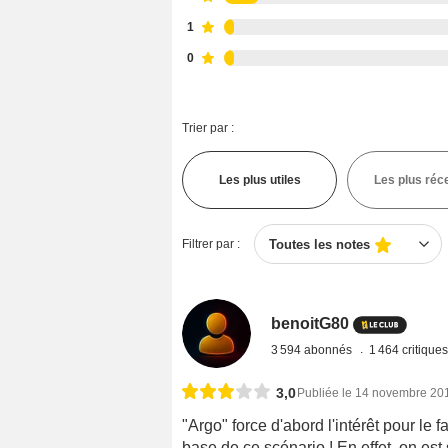
1
0
Trier par :
Les plus utiles
Les plus réc
Filtrer par :
Toutes les notes
benoitG80
3 594 abonnés
1 464 critique
3,0
Publiée le 14 novembre 20
"Argo" force d'abord l'intérêt pour le f
base de ce scénario ! En effet, on est