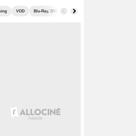
ming
VOD
Blu-Ray, DVD
Photos
Musique
Secrets de