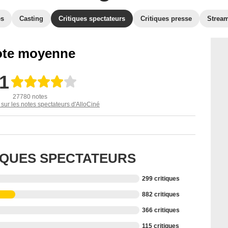
es
Casting
Critiques spectateurs
Critiques presse
Strea
te moyenne
,1
27780 notes
 sur les notes spectateurs d'AlloCiné
TIQUES SPECTATEURS
299 critiques
882 critiques
366 critiques
115 critiques