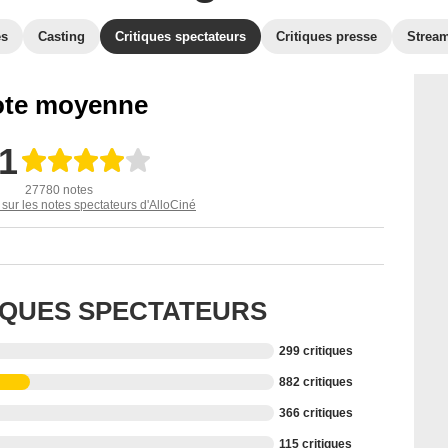
es
Casting
Critiques spectateurs
Critiques presse
Strea
te moyenne
,1
27780 notes
 sur les notes spectateurs d'AlloCiné
TIQUES SPECTATEURS
299 critiques
882 critiques
366 critiques
115 critiques