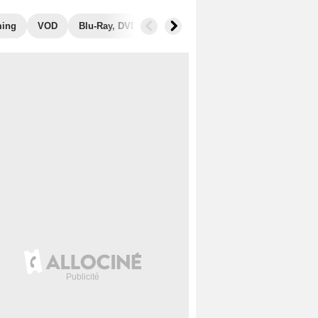
ming
VOD
Blu-Ray, DVD
Photos
Musique
Secrets de