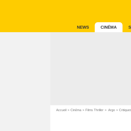
NEWS
CINÉMA
S
Accueil
Cinéma
Films Thriller
Argo
Critique