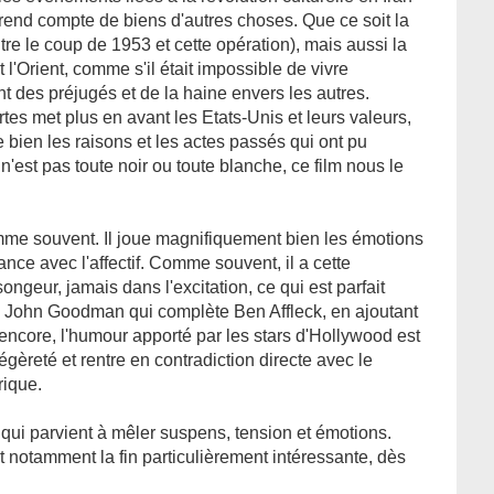
e rend compte de biens d'autres choses. Que ce soit la
tre le coup de 1953 et cette opération), mais aussi la
t l'Orient, comme s'il était impossible de vivre
t des préjugés et de la haine envers les autres.
certes met plus en avant les Etats-Unis et leurs valeurs,
bien les raisons et les actes passés qui ont pu
e n'est pas toute noir ou toute blanche, ce film nous le
omme souvent. Il joue magnifiquement bien les émotions
nce avec l'affectif. Comme souvent, il a cette
ongeur, jamais dans l'excitation, ce qui est parfait
'un John Goodman qui complète Ben Affleck, en ajoutant
 encore, l'humour apporté par les stars d'Hollywood est
légèreté et rentre en contradiction directe avec le
rique.
qui parvient à mêler suspens, tension et émotions.
et notamment la fin particulièrement intéressante, dès