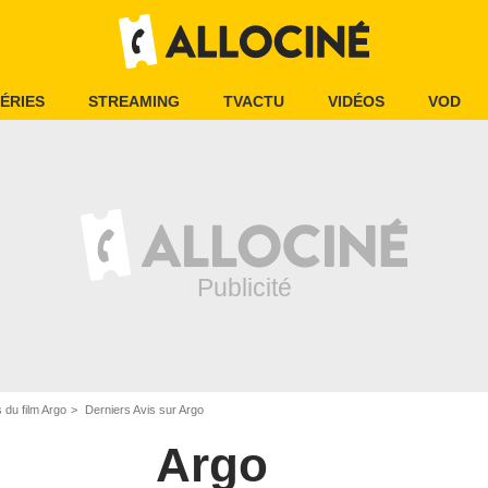
ÉRIES
STREAMING
TVACTU
VIDÉOS
VOD
s du film Argo
Derniers Avis sur Argo
Argo