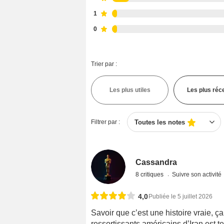
1
0
Trier par :
Les plus utiles
Les plus réc
Filtrer par :
Toutes les notes
Cassandra
8 critiques
Suivre son activité
4,0
Publiée le 5 juillet 2026
Savoir que c’est une histoire vraie, ça
ressortissants américains d’Iran est te