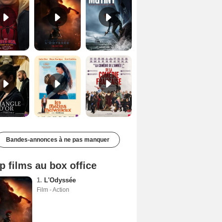
Le Triangle d'or Bande-annonce VF
Les Matins merveilleux Bande-annonce VF
De la Comédie-Française Teaser VF
Bandes-annonces à ne pas manquer
p films au box office
1.
L'Odyssée
Film - Action