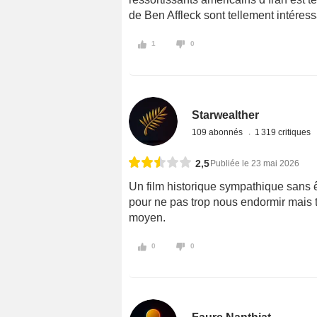
de Ben Affleck sont tellement intéres
1
0
Starwealther
109 abonnés
1 319 critiques
2,5
Publiée le 23 mai 2026
Un film historique sympathique sans ê
pour ne pas trop nous endormir mais t
moyen.
0
0