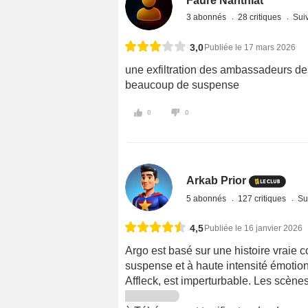
Faure Nanthiat
3 abonnés
28 critiques
Suiv
3,0
Publiée le 17 mars 2026
une exfiltration des ambassadeurs de
beaucoup de suspense
0
0
Arkab Prior
5 abonnés
127 critiques
Su
4,5
Publiée le 16 janvier 2026
Argo est basé sur une histoire vraie c
suspense et à haute intensité émotio
Affleck, est imperturbable. Les scène