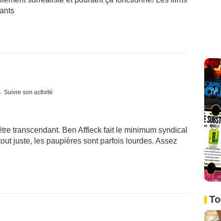
sants
Suivre son activité
tre transcendant. Ben Affleck fait le minimum syndical
out juste, les paupières sont parfois lourdes. Assez
To