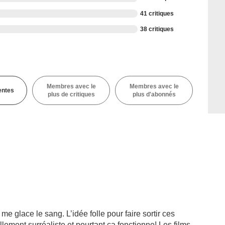
41 critiques
38 critiques
Membres avec le
Membres avec le
entes
plus de critiques
plus d'abonnés
 me glace le sang. L’idée folle pour faire sortir ces
llement surréaliste et pourtant ça fonctionne! Les films