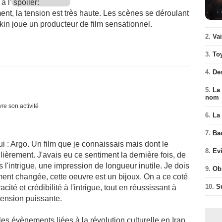
à l'
spoiler:
ment, la tension est très haute. Les scènes se déroulant
kin joue un producteur de film sensationnel.
2.
Va
3.
To
4.
De
5.
La 
nom
re son activité
6.
La 
7.
Ba
ui : Argo. Un film que je connaissais mais dont le
8.
Ev
lièrement. J'avais eu ce sentiment la dernière fois, de
 l'intrigue, une impression de longueur inutile. Je dois
9.
Ob
ment changée, cette oeuvre est un bijoux. On a ce coté
10.
S
ité et crédibilité à l'intrigue, tout en réussissant à
 tension puissante.
les évènements liées à la révolution culturelle en Iran