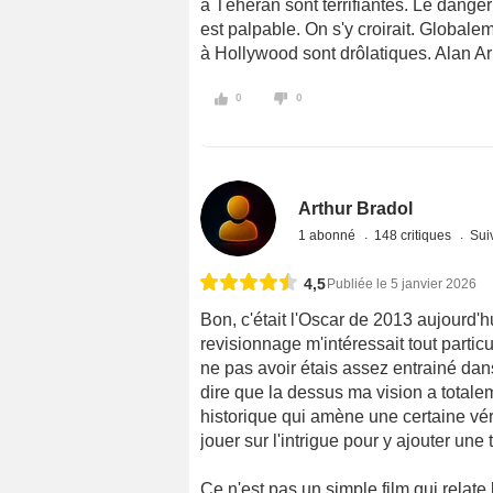
à Téhéran sont terrifiantes. Le danger 
est palpable. On s'y croirait. Globale
à Hollywood sont drôlatiques. Alan Ar
0
0
Arthur Bradol
1 abonné
148 critiques
Suiv
4,5
Publiée le 5 janvier 2026
Bon, c'était l'Oscar de 2013 aujourd'h
revisionnage m'intéressait tout particu
ne pas avoir étais assez entrainé dans
dire que la dessus ma vision a totale
historique qui amène une certaine vérac
jouer sur l'intrigue pour y ajouter une
Ce n'est pas un simple film qui relate 