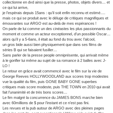
collectionne en dvd ainsi que la presse, photos, objets divers… et
ce qui lui arrive,
je l’espèrais depuis 15ans : qu’il soit enfin reconnu et estimé….
mais ce qui se produit avec le déluge de critiques magnifiques et
émouvantes sur ARGO est au-delà de mes espérances !
On parle de lui comme un des cinéastes les plus passionnants du
moment et comme un acteur exceptionnel, d’un possible Oscar…
alors qu’il y a 5-6ans, il était au fond du trou avec l’alcool,
un gros bide aussi bien physiquement que dans ses films de
séries B qui se faisaient fusiller…
Sans parler de la presse people omniprésente, qui arrivait même
à le gonfler lui même au sujet de sa romance à 2 balles avec J-
LO !
Le retour en grâce avait commencé avec le film sur la vie de
George Reeves HOLLYWOODLAND aux scores trop modestes
vue la qualité du film, puis GONE BABY GONE superbes
critiques mais score modeste, puis THE TOWN en 2010 qui avait
fait l’unanimité et de très bons scores…
Le fim malgré la concurrence du JAMES BONS marche bien
avec 60millions de $ pour l’instant et ce n’est pas fini.
Les revues et la pub autour de ARGO avec des pleines pages