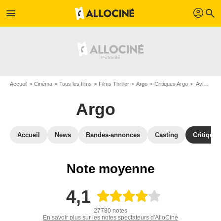
profil
menu
search
Accueil
Cinéma
Tous les films
Films Thriller
Argo
Critiques Argo
Avis : Argo - Page 8
Argo
Accueil
News
Bandes-annonces
Casting
Critiques
Note moyenne
4,1
27780 notes
En savoir plus sur les notes spectateurs d'AlloCiné