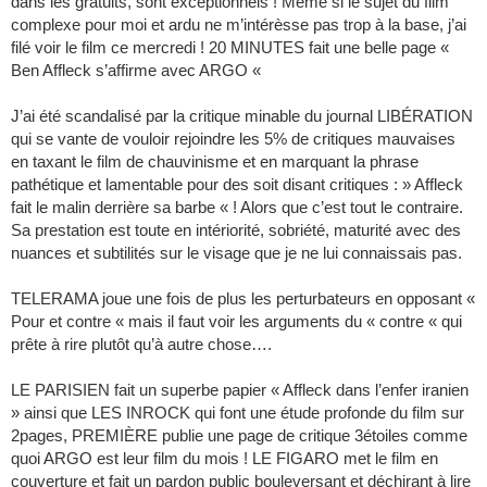
dans les gratuits, sont exceptionnels ! Même si le sujet du film
complexe pour moi et ardu ne m’intérèsse pas trop à la base, j’ai
filé voir le film ce mercredi ! 20 MINUTES fait une belle page «
Ben Affleck s’affirme avec ARGO «
J’ai été scandalisé par la critique minable du journal LIBÉRATION
qui se vante de vouloir rejoindre les 5% de critiques mauvaises
en taxant le film de chauvinisme et en marquant la phrase
pathétique et lamentable pour des soit disant critiques : » Affleck
fait le malin derrière sa barbe « ! Alors que c’est tout le contraire.
Sa prestation est toute en intériorité, sobriété, maturité avec des
nuances et subtilités sur le visage que je ne lui connaissais pas.
TELERAMA joue une fois de plus les perturbateurs en opposant «
Pour et contre « mais il faut voir les arguments du « contre « qui
prête à rire plutôt qu’à autre chose….
LE PARISIEN fait un superbe papier « Affleck dans l’enfer iranien
» ainsi que LES INROCK qui font une étude profonde du film sur
2pages, PREMIÈRE publie une page de critique 3étoiles comme
quoi ARGO est leur film du mois ! LE FIGARO met le film en
couverture et fait un pardon public bouleversant et déchirant à lire