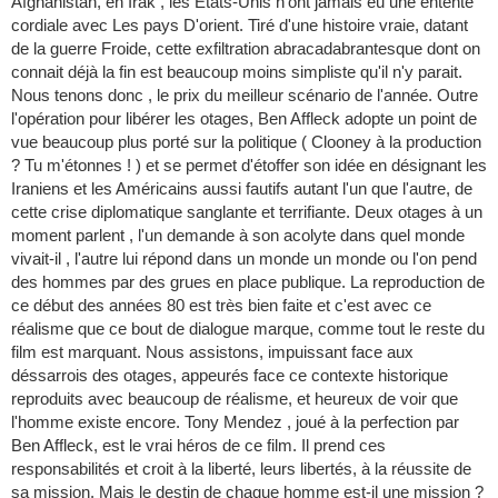
Afghanistan, en Irak , les Etats-Unis n'ont jamais eu une entente
cordiale avec Les pays D'orient. Tiré d'une histoire vraie, datant
de la guerre Froide, cette exfiltration abracadabrantesque dont on
connait déjà la fin est beaucoup moins simpliste qu'il n'y parait.
Nous tenons donc , le prix du meilleur scénario de l'année. Outre
l'opération pour libérer les otages, Ben Affleck adopte un point de
vue beaucoup plus porté sur la politique ( Clooney à la production
? Tu m'étonnes ! ) et se permet d'étoffer son idée en désignant les
Iraniens et les Américains aussi fautifs autant l'un que l'autre, de
cette crise diplomatique sanglante et terrifiante. Deux otages à un
moment parlent , l'un demande à son acolyte dans quel monde
vivait-il , l'autre lui répond dans un monde un monde ou l'on pend
des hommes par des grues en place publique. La reproduction de
ce début des années 80 est très bien faite et c'est avec ce
réalisme que ce bout de dialogue marque, comme tout le reste du
film est marquant. Nous assistons, impuissant face aux
déssarrois des otages, appeurés face ce contexte historique
reproduits avec beaucoup de réalisme, et heureux de voir que
l'homme existe encore. Tony Mendez , joué à la perfection par
Ben Affleck, est le vrai héros de ce film. Il prend ces
responsabilités et croit à la liberté, leurs libertés, à la réussite de
sa mission. Mais le destin de chaque homme est-il une mission ?