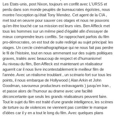
Les Etats-unis, post Nixon, toujours en conflit avec L'URSS et
perdu dans son monde peuplés de bureaucrates égoïstes, nous
montre l'exception qu'était Tony Mendez. Cet agent de la CIA ,
met tout en oeuvre pour sauver ces otages et nous ne pouvons
qu'en être touché car sa mission est leurs vies. Ben Affleck met
tous les hommes sur un même pied d'égalité afin d'essayer de
mieux comprendre leurs conflits. Se rapprochant parfois du film
pro-démocrates, on est tout de suite redirigé au sujet principal: les
otages. Un cercle cinémathographique qui ne nous fait pas perdre
le fil de l'histoire, tout en nous ammenant sur des sujets politiques
graves, traités avec beaucoup de respect et d'humanisme!
Au niveau du film, Ben Affleck est maintenant un réalisateur
aguerrit car il nous livre incontestablement le meilleur film de
l'année. Avec un réalisme troublant , un scénario fort sur tous les
points, il nous embarque de Hollywood ( Alan Arkin et John
Goodman, savoureux producteurs extravagants ) jusqu'en Iran ,
et passe alors de l'humour au drame avec une facilité
déconcertante que seuls les grands réalisateurs peuvent faire.
Tout le sujet du film est traité d'une grande intelligence, les scènes
de torture ou de violences ne viennent pas combler le manque
d'idées car il y en a tout le long du film. Avec quelques plans