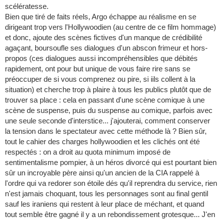
scélératesse.
Bien que tiré de faits réels, Argo échappe au réalisme en se
dirigeant trop vers l'Hollywoodien (au centre de ce film hommage)
et donc, ajoute des scènes fictives d'un manque de crédibilité
agaçant, boursoufle ses dialogues d'un abscon frimeur et hors-
propos (ces dialogues aussi incompréhensibles que débités
rapidement, ont pour but unique de vous faire rire sans se
préoccuper de si vous comprenez ou pire, si iils collent à la
situation) et cherche trop à plaire à tous les publics plutôt que de
trouver sa place : cela en passant d'une scène comique à une
scène de suspense, puis du suspense au comique, parfois avec
une seule seconde d'interstice... j'ajouterai, comment conserver
la tension dans le spectateur avec cette méthode là ? Bien sûr,
tout le cahier des charges hollywoodien et les clichés ont été
respectés : on a droit au quota minimum imposé de
sentimentalisme pompier, à un héros divorcé qui est pourtant bien
sûr un incroyable père ainsi qu'un ancien de la CIA rappelé à
l'ordre qui va redorer son étoile dés qu'il reprendra du service, rien
n'est jamais choquant, tous les personnages sont au final gentil
sauf les iraniens qui restent à leur place de méchant, et quand
tout semble être gagné il y a un rebondissement grotesque... J'en