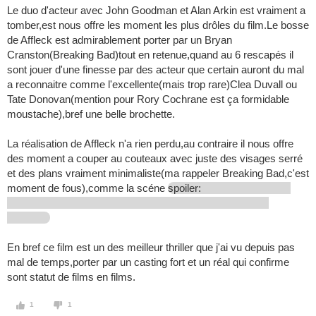
Le duo d'acteur avec John Goodman et Alan Arkin est vraiment a
tomber,est nous offre les moment les plus drôles du film.Le bosse
de Affleck est admirablement porter par un Bryan
Cranston(Breaking Bad)tout en retenue,quand au 6 rescapés il
sont jouer d'une finesse par des acteur que certain auront du mal
a reconnaitre comme l'excellente(mais trop rare)Clea Duvall ou
Tate Donovan(mention pour Rory Cochrane est ça formidable
moustache),bref une belle brochette.
La réalisation de Affleck n'a rien perdu,au contraire il nous offre
des moment a couper au couteaux avec juste des visages serré
et des plans vraiment minimaliste(ma rappeler Breaking Bad,c'est
moment de fous),comme la scéne
spoiler:
En bref ce film est un des meilleur thriller que j'ai vu depuis pas
mal de temps,porter par un casting fort et un réal qui confirme
sont statut de films en films.
1
1