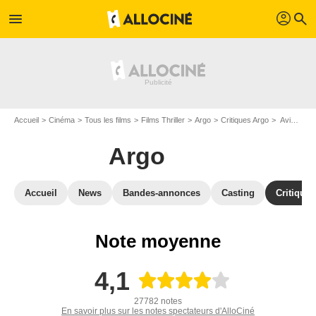
profil
menu
search
Accueil
Cinéma
Tous les films
Films Thriller
Argo
Critiques Argo
Avis : Argo - Page 7
Argo
Accueil
News
Bandes-annonces
Casting
Critiques
Note moyenne
4,1
27782 notes
En savoir plus sur les notes spectateurs d'AlloCiné