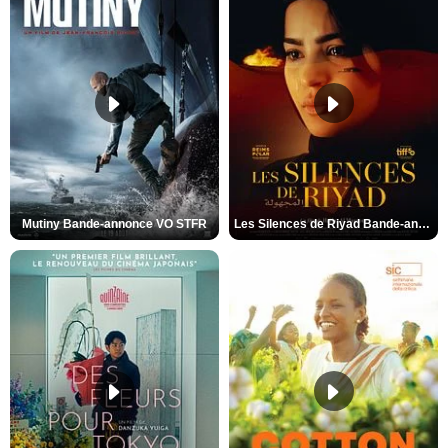
Mutiny Bande-annonce VO STFR
Les Silences de Riyad Bande-annonce VO STFR