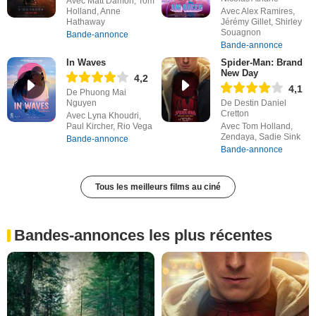
Avec Matt Damon, Tom
Holland, Anne
Avec Alex Ramires,
Hathaway
Jérémy Gillet, Shirley
Souagnon
Bande-annonce
Bande-annonce
In Waves
Spider-Man: Brand
New Day
4,2
4,1
De Phuong Mai
Nguyen
De Destin Daniel
Cretton
Avec Lyna Khoudri,
Paul Kircher, Rio Vega
Avec Tom Holland,
Zendaya, Sadie Sink
Bande-annonce
Bande-annonce
Tous les meilleurs films au ciné
Bandes-annonces les plus récentes