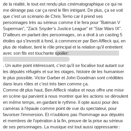
de la réalité, le tout est rendu plus cinématographique ce qui ne
me dérange pas car ça rend le film intrigant. De plus, ça se voit
que c’est un scénario de Chris Terrio car il prend ses
personnages très au sérieux comme il le fera pour "Batman V
Superman", "Zack Snyder’s Justice League" et "Star Wars IX".
D’ailleurs en parlant des personnages, on a droit à un casting 5
étoiles qui s’investit à fond, à commencer par Ben Affleck qui, en
plus de réaliser, tient le rôle principal et la relation qu’il entretient
avec son fils est touchante
spoiler:
. Un autre point intéressant, c’est qu’il se focalise tout autant sur
les députés réfugiés et sur les otages, histoire de les humaniser
le plus possible. Victor Garber et John Goodman sont crédibles
dans leurs rôles et c’est très bien comme ça.
Comme dit plus haut, Ben Affleck réalise et nous offre une mise
en scène qui parvient à nous montrer que les actions se déroulent
en même temps, en gardant le rythme. Il opte aussi pour des
caméras à l’épaule comme point de vue du spectateur, pour
favoriser l’immersion. Et n’oublions pas l’hommage aux députés
et membres de l’opération à la fin, preuve de la prise au sérieux
de ses personnages. La musique est tout aussi oppressante :