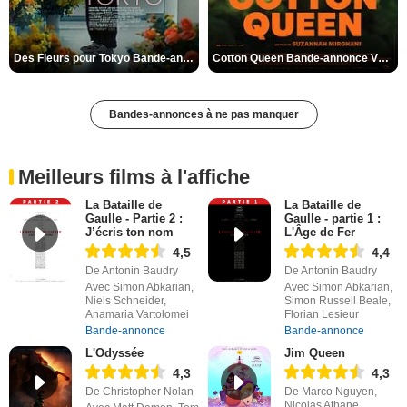
Des Fleurs pour Tokyo Bande-annonce VO STFR
Cotton Queen Bande-annonce VO STFR
Bandes-annonces à ne pas manquer
Meilleurs films à l'affiche
La Bataille de
La Bataille de
Gaulle - Partie 2 :
Gaulle - partie 1 :
J’écris ton nom
L'Âge de Fer
4,5
4,4
De Antonin Baudry
De Antonin Baudry
Avec Simon Abkarian,
Avec Simon Abkarian,
Niels Schneider,
Simon Russell Beale,
Anamaria Vartolomei
Florian Lesieur
Bande-annonce
Bande-annonce
L'Odyssée
Jim Queen
4,3
4,3
De Christopher Nolan
De Marco Nguyen,
Nicolas Athane