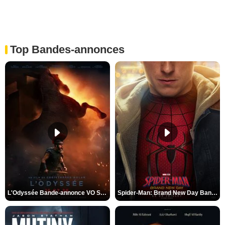
Top Bandes-annonces
L'Odyssée Bande-annonce VO STFR
Spider-Man: Brand New Day Bande-annonce VO STFR