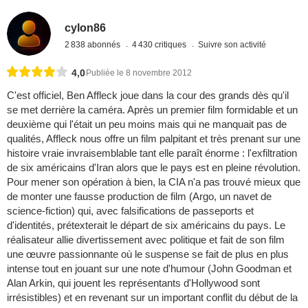
cylon86
2 838 abonnés
4 430 critiques
Suivre son activité
4,0
Publiée le 8 novembre 2012
C'est officiel, Ben Affleck joue dans la cour des grands dès qu'il
se met derrière la caméra. Après un premier film formidable et un
deuxième qui l'était un peu moins mais qui ne manquait pas de
qualités, Affleck nous offre un film palpitant et très prenant sur une
histoire vraie invraisemblable tant elle paraît énorme : l'exfiltration
de six américains d'Iran alors que le pays est en pleine révolution.
Pour mener son opération à bien, la CIA n'a pas trouvé mieux que
de monter une fausse production de film (Argo, un navet de
science-fiction) qui, avec falsifications de passeports et
d'identités, prétexterait le départ de six américains du pays. Le
réalisateur allie divertissement avec politique et fait de son film
une œuvre passionnante où le suspense se fait de plus en plus
intense tout en jouant sur une note d'humour (John Goodman et
Alan Arkin, qui jouent les représentants d'Hollywood sont
irrésistibles) et en revenant sur un important conflit du début de la