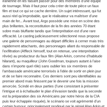
iranienne en les faisant passer pour des membres d'une équipe
de tournage. Mais il faut pour cela créer de toute pièce un faux
film et tout ce qui se cache derrière. Un sujet intéressant, qui fut
aussi réel qu'improbable, que le réalisateur va maîtriser d'une
main de fer... Avant tout, Argo possède une mise en scène des
plus brillantes, la reconstitution de la fin des années 70 étant
sobre mais bluffante tandis que l'interprétation est d'une rare
efficacité. Le casting judicieusement sélectionné nous propose
une galerie de personnages au départ difficiles à cerner mais très
rapidement attachants, des personnages allant du responsable de
l'exfiltration (Affleck himself, tout en retenue, une interprétation
rêvée) au producteur du faux film (Alan Arkin, comme d'habitude
hilarant), au maquilleur (John Goodman, toujours autant à l'aise
dans n'importe quel rôle) sans oublier les six membres de
l’ambassade américaine terrorisés à l'idée de sortir en plein jour
et de se faire reconnaitre. Ces derniers sont peu identifiables au
premier abord mais finissent par le devenir une fois la mission
amorcée. Scindé en deux parties (l'une consistant à présenter
l'intrigue et à échafauder le plan d'évasion tandis que la seconde
est la préparation des six Américains par notre héros de la CIA
puis leur échappée risquée), le scénario se voit agrémenté d'un
certain humour, principalement prodigué par le génial Alan Arkin et