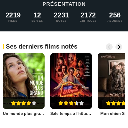
PRÉSENTATION
2219
12
2231
2172
256
FILMS
SÉRIES
NOTES
CRITIQUES
ABONNÉS
Ses derniers films notés
Un monde plus grand
Sale temps à l'hôtel El Royale
Mon chien St