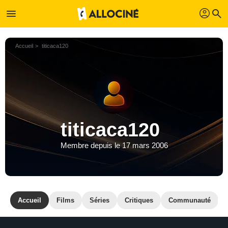
profil
menu
search
Accueil
titicaca120
titicaca120
Membre depuis le 17 mars 2006
Accueil
Films
Séries
Critiques
Communauté