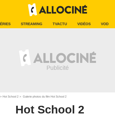
ÉRIES
STREAMING
TVACTU
VIDÉOS
VOD
Hot School 2
Galerie photos du film Hot School 2
Hot School 2