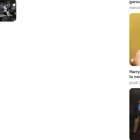
garo
mercre
Harry
la no
jeudi