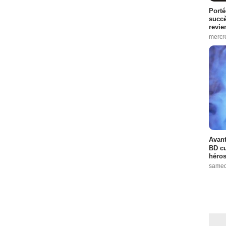
Porté
succè
revie
mercre
Avant
BD cu
héros
samed