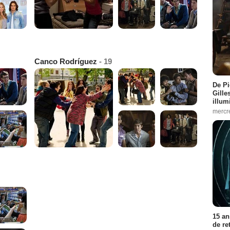
Canco Rodríguez
- 19
De Pi
Gille
illum
mercr
15 an
de re