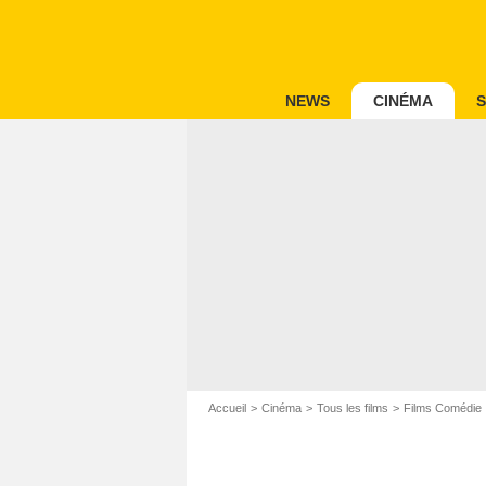
NEWS
CINÉMA
S
Accueil
Cinéma
Tous les films
Films Comédie