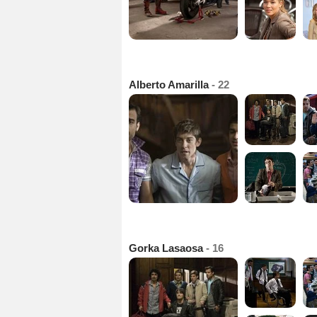
Alberto Amarilla
- 22
Gorka Lasaosa
- 16