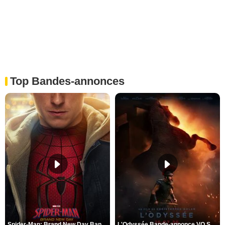
Top Bandes-annonces
Spider-Man: Brand New Day Bande-annonce VO STFR
L'Odyssée Bande-annonce VO STFR