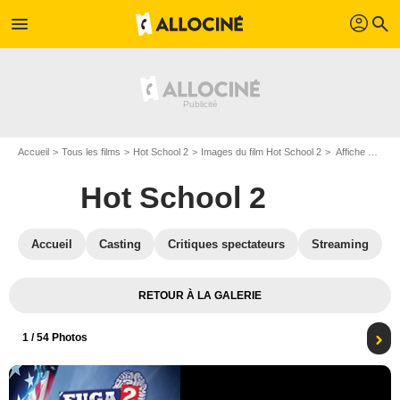
profil
menu
search
Accueil
Tous les films
Hot School 2
Images du film Hot School 2
Affiche du film Hot School 2 - Photo 1
Hot School 2
Accueil
Casting
Critiques spectateurs
Streaming
RETOUR À LA GALERIE
1
/ 54 Photos