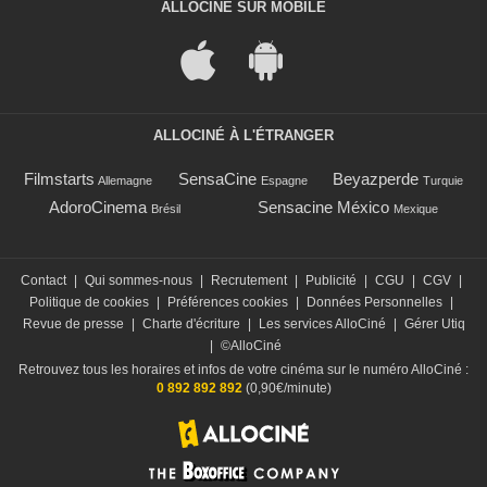
ALLOCINÉ SUR MOBILE
ALLOCINÉ À L'ÉTRANGER
Filmstarts
SensaCine
Beyazperde
Allemagne
Espagne
Turquie
AdoroCinema
Sensacine México
Brésil
Mexique
Contact
|
Qui sommes-nous
|
Recrutement
|
Publicité
|
CGU
|
CGV
|
Politique de cookies
|
Préférences cookies
|
Données Personnelles
|
Revue de presse
|
Charte d'écriture
|
Les services AlloCiné
|
Gérer Utiq
|
©AlloCiné
Retrouvez tous les horaires et infos de votre cinéma sur le numéro AlloCiné :
0 892 892 892
(0,90€/minute)