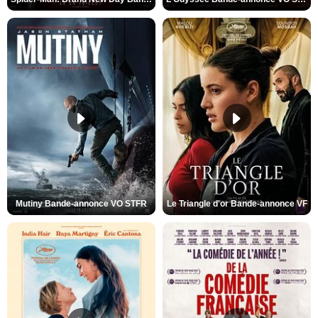
Mutiny Bande-annonce VO STFR
Le Triangle d'or Bande-annonce VF