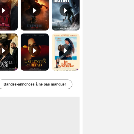
Le Triangle d'or Bande-annonce VF
Les Silences de Riyad Bande-annonce VO STFR
Les Matins merveilleux Bande-annonce VF
Bandes-annonces à ne pas manquer