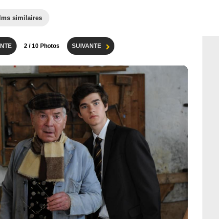
lms similaires
NTE
2
/ 10 Photos
SUIVANTE