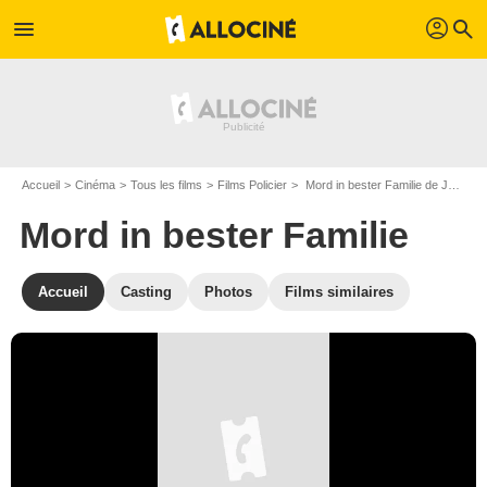
profil
menu
search
Accueil
Cinéma
Tous les films
Films Policier
Mord in bester Familie de Johannes Grieser
Mord in bester Familie
Accueil
Casting
Photos
Films similaires