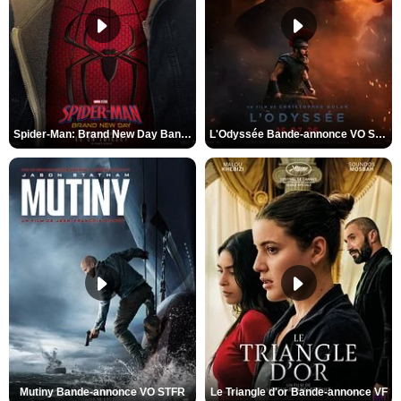
Spider-Man: Brand New Day Bande-annonce VO STFR
L'Odyssée Bande-annonce VO STFR
Mutiny Bande-annonce VO STFR
Le Triangle d'or Bande-annonce VF